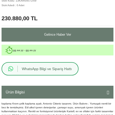
Stok Kodu: 13KAR/04572/09
Stok Adedi : 0 Adet
Sehpa
Fener
Sebil
230.880,00 TL
Tabure
Gazetelik
TV Sehpası
Küllük
Gelince Haber Ver
Masa Saati
gg.aa.yy - gg.aa.yy
Mum
WhatsApp Bilgi ve Sipariş Hattı
Mumluk
Saksı&Çiçeklik
Ürün Bilgisi
Şamdan
kaplama Krom çelik kaplama ayak. Antonio Citterio tasarımı. Ürün Bakımı ; Yumuşak nemli bir
Sepet
bez ile temizleyiniz. Etil alkol içeren deterjanlar ,çamaşır suyu, amonyak içeren ürünleri
kullanmaktan kaçının. Renkli ve fonksiyonel ürünleriyle Kartell; ev ve ofisler için farklı tasarımlar