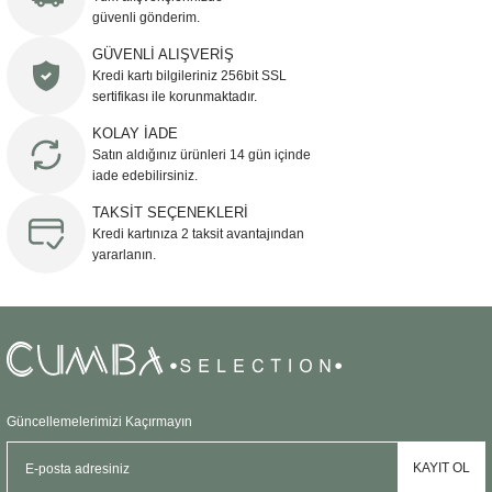
güvenli gönderim.
Ürün resmi kalitesiz, bozuk veya görüntülenemiyor.
GÜVENLİ ALIŞVERİŞ
Kredi kartı bilgileriniz 256bit SSL
Ürün açıklamasında eksik bilgiler bulunuyor.
sertifikası ile korunmaktadır.
Ürün bilgilerinde hatalar bulunuyor.
KOLAY İADE
Ürün fiyatı diğer sitelerden daha pahalı.
Satın aldığınız ürünleri 14 gün içinde
Bu ürüne benzer farklı alternatifler olmalı.
iade edebilirsiniz.
TAKSİT SEÇENEKLERİ
Kredi kartınıza 2 taksit avantajından
yararlanın.
Gönder
Güncellemelerimizi Kaçırmayın
KAYIT OL