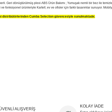
li. Geri dönüştürülmüş plexi-ABS Ürün Bakımı ; Yumuşak nemli bir bez ile temizleyi
e fonksiyonel ürünleriyle Kartell; ev ve ofisler için farklı tasarımlar sunuyor. Mobily
smi distribütörlerinden Cumba Selection güvencesiyle sunulmaktadır.
sim, ürün açıklamalarında ve diğer konularda yetersiz gördüğünüz noktaları öner
teşekkür ederiz.
Bu ürüne ilk yorumu siz yapın
ozuk veya görüntülenemiyor.
Yorum Yaz
k bilgiler bulunuyor.
r bulunuyor.
rden daha pahalı.
ternatifler olmalı.
Gönder
KOLAY İADE
ÜVENLİ ALIŞVERİŞ