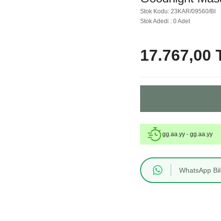
Stok Kodu: 23KAR/09560/BI
Stok Adedi : 0 Adet
17.767,00 
gg.aa.yy - gg.aa.yy
WhatsApp Bilg