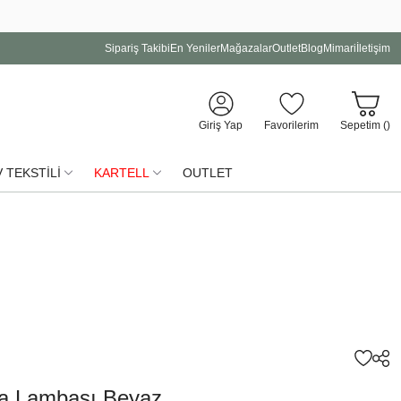
Sipariş Takibi
En Yeniler
Mağazalar
Outlet
Blog
Mimari
İletişim
Giriş Yap
Favorilerim
Sepetim (
)
 TEKSTİLİ
KARTELL
OUTLET
a Lambası Beyaz