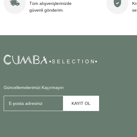
Tüm alışverişlerinizde
Kr
güvenli gönderim.
se
Güncellemelerimizi Kaçırmayın
KAYIT OL