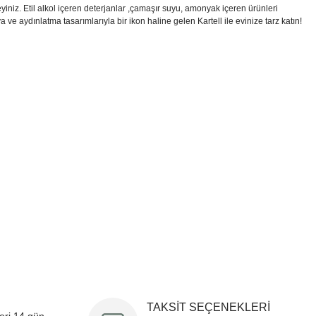
niz. Etil alkol içeren deterjanlar ,çamaşır suyu, amonyak içeren ürünleri
a ve aydınlatma tasarımlarıyla bir ikon haline gelen Kartell ile evinize tarz katın!
i formunu kullanarak tarafımıza iletebilirsiniz.
!
TAKSİT SEÇENEKLERİ