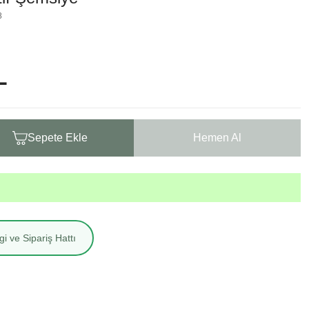
8
L
Sepete Ekle
Hemen Al
i ve Sipariş Hattı