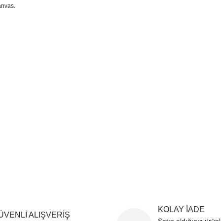
anvas.
sim, ürün açıklamalarında ve diğer konularda yetersiz gördüğünüz noktaları öner
teşekkür ederiz.
Bu ürüne ilk yorumu siz yapın
ozuk veya görüntülenemiyor.
Yorum Yaz
k bilgiler bulunuyor.
r bulunuyor.
rden daha pahalı.
ternatifler olmalı.
Gönder
KOLAY İADE
ÜVENLİ ALIŞVERİŞ