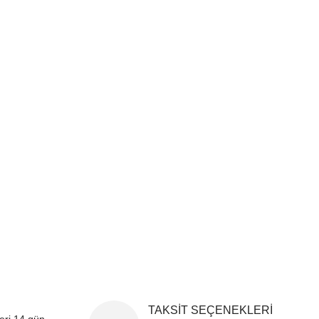
i formunu kullanarak tarafımıza iletebilirsiniz.
!
TAKSİT SEÇENEKLERİ