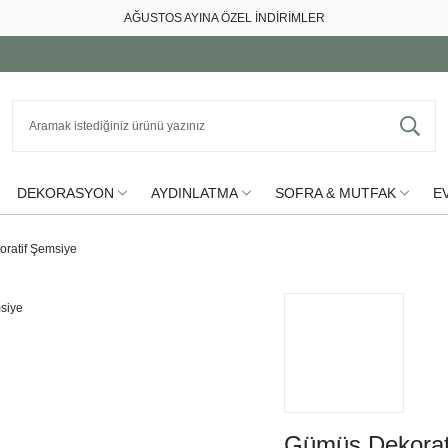
AĞUSTOS AYINA ÖZEL İNDİRİMLER
DEKORASYON
AYDINLATMA
SOFRA & MUTFAK
EV
ratif Şemsiye
Gümüş Dekorat