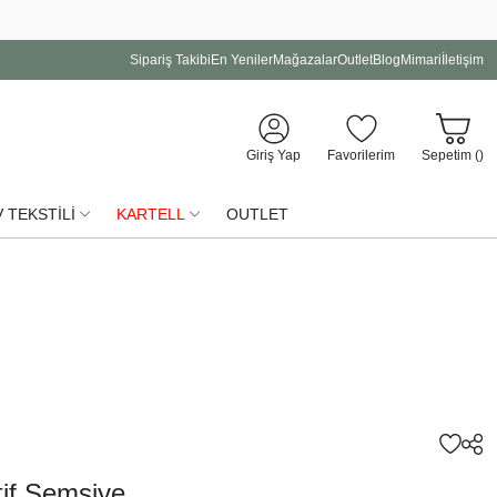
Sipariş Takibi
En Yeniler
Mağazalar
Outlet
Blog
Mimari
İletişim
Giriş Yap
Favorilerim
Sepetim (
)
 TEKSTİLİ
KARTELL
OUTLET
if Şemsiye