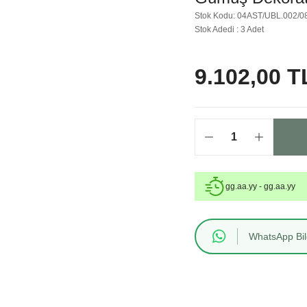
Stok Kodu: 04AST/UBL.002/0
Stok Adedi : 3 Adet
9.102,00 T
gg.aa.yy - gg.aa.yy
WhatsApp Bilg