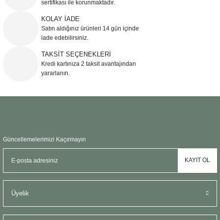
sertifikası ile korunmaktadır.
Ürün bilgilerinde hatalar bulunuyor.
KOLAY İADE
Ürün fiyatı diğer sitelerden daha pahalı.
Satın aldığınız ürünleri 14 gün içinde
Bu ürüne benzer farklı alternatifler olmalı.
iade edebilirsiniz.
TAKSİT SEÇENEKLERİ
Kredi kartınıza 2 taksit avantajından
yararlanın.
Gönder
Güncellemelerimizi Kaçırmayın
KAYIT OL
Üyelik