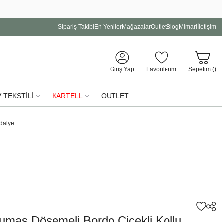
Sipariş Takibi
En Yeniler
Mağazalar
Outlet
Blog
Mimari
İletişim
Giriş Yap
Favorilerim
Sepetim (
)
 TEKSTİLİ
KARTELL
OUTLET
ndalye
Kumaş Döşemeli Bordo Çiçekli Kollu