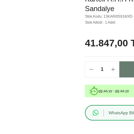
Sandalye
Stok Kodu: 13KAR/05918/XD
Stok Adedi : 1 Adet
41.847,00 
gg.aa.yy - gg.aa.yy
WhatsApp Bilg