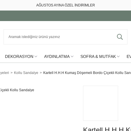
AĞUSTOS AYINA ÖZEL İNDİRİMLER
DEKORASYON
AYDINLATMA
SOFRA & MUTFAK
EV
yeleri
Kollu Sandalye
Kartell H.H.H Kumaş Döşemeli Bordo Çiçekli Kollu Sa
Kartell H.H.H 