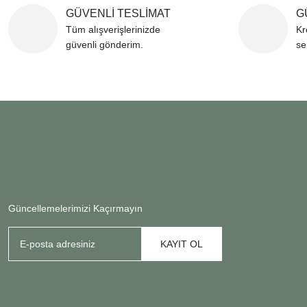
GÜVENLİ TESLİMAT
G
Tüm alışverişlerinizde
Kr
güvenli gönderim.
se
Güncellemelerimizi Kaçırmayın
KAYIT OL