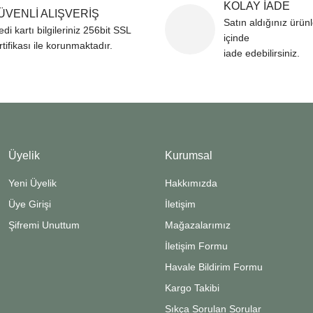
KOLAY İADE
ÜVENLİ ALIŞVERİŞ
Satın aldığınız ürün
edi kartı bilgileriniz 256bit SSL
içinde
rtifikası ile korunmaktadır.
Gönder
iade edebilirsiniz.
Üyelik
Kurumsal
Yeni Üyelik
Hakkımızda
Üye Girişi
İletişim
Şifremi Unuttum
Mağazalarımız
İletişim Formu
Havale Bildirim Formu
Kargo Takibi
Sıkça Sorulan Sorular