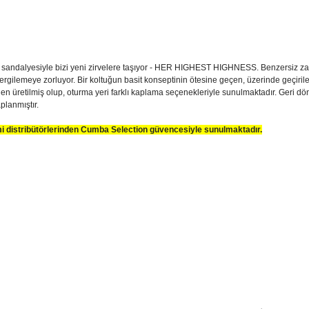
H sandalyesiyle bizi yeni zirvelere taşıyor - HER HIGHEST HIGHNESS. Benzersiz zara
ergilemeye zorluyor. Bir koltuğun basit konseptinin ötesine geçen, üzerinde geçirile
 üretilmiş olup, oturma yeri farklı kaplama seçenekleriyle sunulmaktadır. Geri d
planmıştır.
smi distribütörlerinden Cumba Selection güvencesiyle sunulmaktadır.
 cm
sim, ürün açıklamalarında ve diğer konularda yetersiz gördüğünüz noktaları öner
teşekkür ederiz.
Bu ürüne ilk yorumu siz yapın
ozuk veya görüntülenemiyor.
Yorum Yaz
k bilgiler bulunuyor.
r bulunuyor.
rden daha pahalı.
ternatifler olmalı.