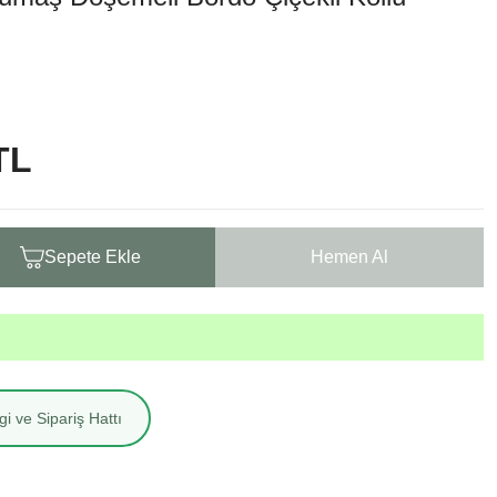
TL
Sepete Ekle
Hemen Al
i ve Sipariş Hattı