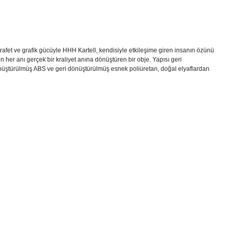
fet ve grafik gücüyle HHH Kartell, kendisiyle etkileşime giren insanın özünü
n her anı gerçek bir kraliyet anına dönüştüren bir obje. Yapısı geri
önüştürülmüş ABS ve geri dönüştürülmüş esnek poliüretan, doğal elyaflardan
i formunu kullanarak tarafımıza iletebilirsiniz.
!