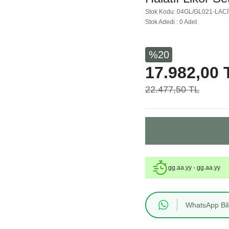
Stok Kodu: 04GL/GL021-LAC
Stok Adedi : 0 Adet
%20
17.982,00 
22.477,50 TL
gg.aa.yy - gg.aa.yy
WhatsApp Bilg