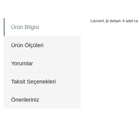
Lacivert, İp detaylı. 6 adet 
Ürün Bilgisi
12x19 cm
Bu ürünün fiyat bilgisi, re
Görüş ve önerileriniz için 
Ürün Ölçüleri
Ürün resmi kalitesiz, b
Ürün açıklamasında eksi
Yorumlar
Ürün bilgilerinde hatala
Ürün fiyatı diğer sitele
Taksit Seçenekleri
Bu ürüne benzer farklı al
Önerileriniz