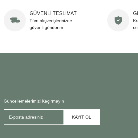
GÜVENLİ TESLİMAT
G
Tüm alışverişlerinizde
Kr
güvenli gönderim.
se
Güncellemelerimizi Kaçırmayın
KAYIT OL