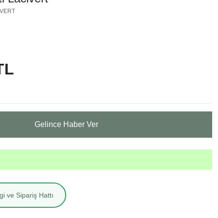
İVERT
TL
Gelince Haber Ver
i ve Sipariş Hattı