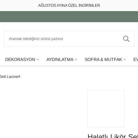
AĞUSTOS AYINA ÖZEL İNDİRİMLER
DEKORASYON
AYDINLATMA
SOFRA & MUTFAK
EV
Seti Lacivert
Halatlı Likör Se