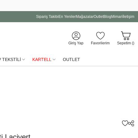
Sipariş Takibi
En Yeniler
Mağazalar
Outlet
Blog
Mimari
İletişim
Giriş Yap
Favorilerim
Sepetim (
)
 TEKSTİLİ
KARTELL
OUTLET
ti Lacivert