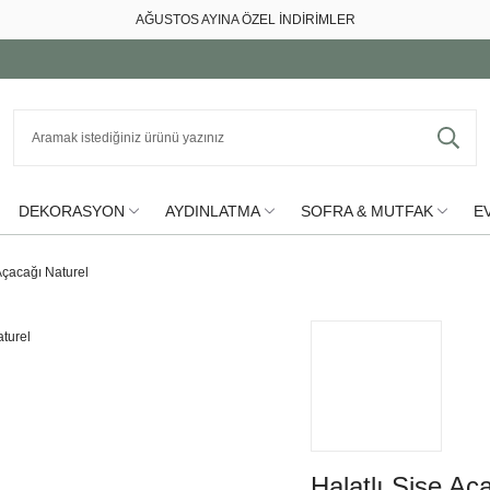
AĞUSTOS AYINA ÖZEL İNDİRİMLER
DEKORASYON
AYDINLATMA
SOFRA & MUTFAK
EV
 Açacağı Naturel
Halatlı Şişe Aç