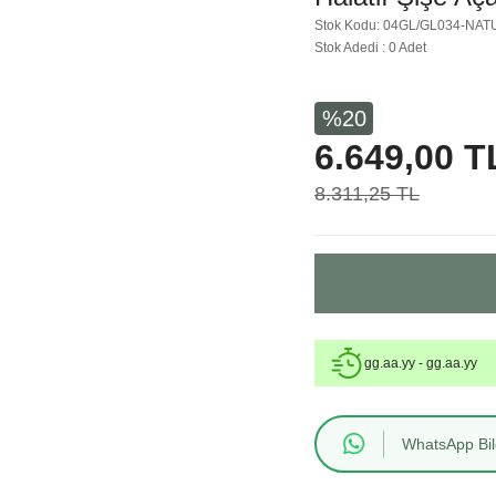
Stok Kodu: 04GL/GL034-NA
Stok Adedi : 0 Adet
%20
6.649,00 T
8.311,25 TL
gg.aa.yy - gg.aa.yy
WhatsApp Bilg