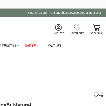
Sipariş Takibi
En Yeniler
Mağazalar
Outlet
Blog
Mimari
İletişim
Giriş Yap
Favorilerim
Sepetim (
)
 TEKSTİLİ
KARTELL
OUTLET
acağı Naturel