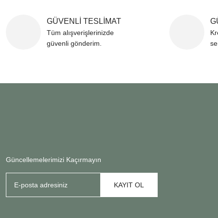
GÜVENLİ TESLİMAT
G
Tüm alışverişlerinizde
Kr
güvenli gönderim.
se
Güncellemelerimizi Kaçırmayın
KAYIT OL