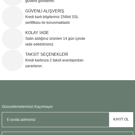
güvenli gönderim.
Ürün resmi kalitesiz, bozuk veya görüntülenemiyor.
GÜVENLİ ALIŞVERİŞ
Kredi kartı bilgileriniz 256bit SSL
Ürün açıklamasında eksik bilgiler bulunuyor.
sertifikası ile korunmaktadır.
Ürün bilgilerinde hatalar bulunuyor.
KOLAY İADE
Ürün fiyatı diğer sitelerden daha pahalı.
Satın aldığınız ürünleri 14 gün içinde
Bu ürüne benzer farklı alternatifler olmalı.
iade edebilirsiniz.
TAKSİT SEÇENEKLERİ
Kredi kartınıza 2 taksit avantajından
yararlanın.
Gönder
Güncellemelerimizi Kaçırmayın
KAYIT OL