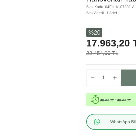
Stok Kodu: 04EHH/107381-A
Stok Adedi : 1 Adet
%20
17.963,20 
22.454,00 TL
gg.aa.yy - gg.aa.yy
WhatsApp Bilg