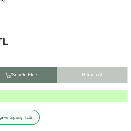
TL
Sepete Ekle
Hemen Al
i ve Sipariş Hattı