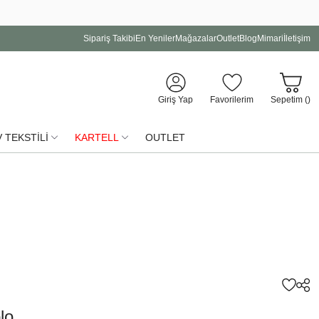
Sipariş Takibi
En Yeniler
Mağazalar
Outlet
Blog
Mimari
İletişim
Giriş Yap
Favorilerim
Sepetim (
)
 TEKSTİLİ
KARTELL
OUTLET
lo