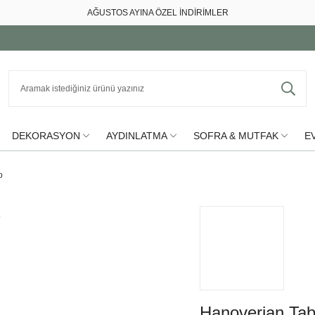
AĞUSTOS AYINA ÖZEL İNDİRİMLER
DEKORASYON
AYDINLATMA
SOFRA & MUTFAK
EV
o
Hanoverian Tab