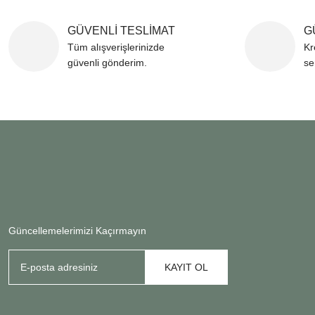
GÜVENLİ TESLİMAT
G
Tüm alışverişlerinizde
Kr
güvenli gönderim.
se
Güncellemelerimizi Kaçırmayın
KAYIT OL