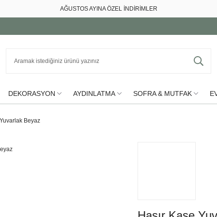
AĞUSTOS AYINA ÖZEL İNDİRİMLER
DEKORASYON
AYDINLATMA
SOFRA & MUTFAK
EV
 Yuvarlak Beyaz
Hasır Kase Yuv