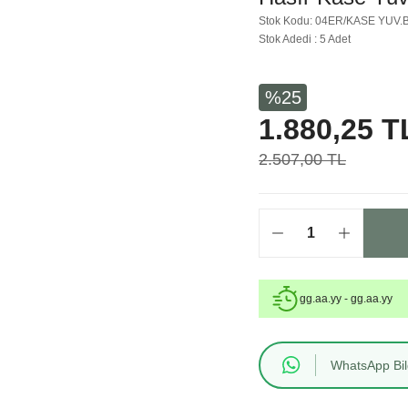
Stok Kodu: 04ER/KASE YUV.B
Stok Adedi : 5 Adet
%25
1.880,25 T
2.507,00 TL
gg.aa.yy - gg.aa.yy
WhatsApp Bilg