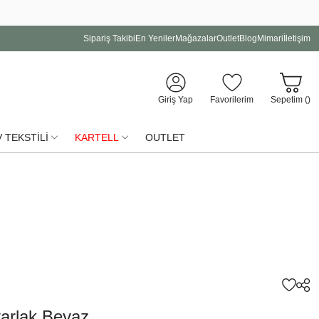
Sipariş Takibi
En Yeniler
Mağazalar
Outlet
Blog
Mimari
İletişim
Giriş Yap
Favorilerim
Sepetim (
)
 TEKSTİLİ
KARTELL
OUTLET
arlak Beyaz