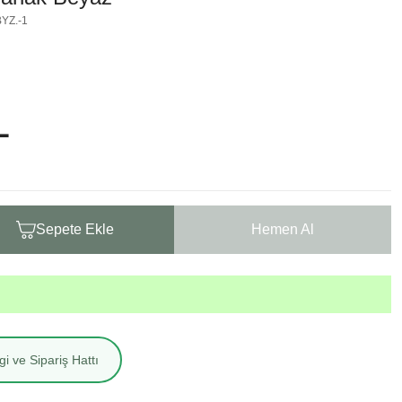
YZ.-1
L
Sepete Ekle
Hemen Al
i ve Sipariş Hattı