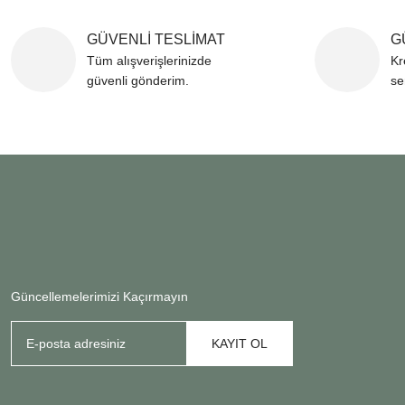
GÜVENLİ TESLİMAT
G
Tüm alışverişlerinizde
Kr
güvenli gönderim.
se
Güncellemelerimizi Kaçırmayın
KAYIT OL