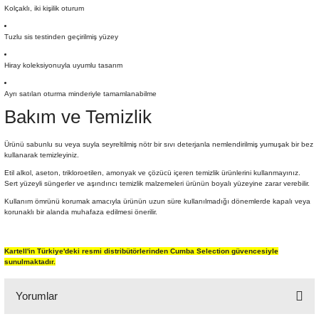
Kolçaklı, iki kişilik oturum
Tuzlu sis testinden geçirilmiş yüzey
Hiray koleksiyonuyla uyumlu tasarım
Ayrı satılan oturma minderiyle tamamlanabilme
Bakım ve Temizlik
Ürünü sabunlu su veya suyla seyreltilmiş nötr bir sıvı deterjanla nemlendirilmiş yumuşak bir bez
kullanarak temizleyiniz.
Etil alkol, aseton, trikloroetilen, amonyak ve çözücü içeren temizlik ürünlerini kullanmayınız.
Sert yüzeyli süngerler ve aşındırıcı temizlik malzemeleri ürünün boyalı yüzeyine zarar verebilir.
Kullanım ömrünü korumak amacıyla ürünün uzun süre kullanılmadığı dönemlerde kapalı veya
korunaklı bir alanda muhafaza edilmesi önerilir.
Kartell'in Türkiye'deki resmi distribütörlerinden Cumba Selection güvencesiyle
sunulmaktadır.
Yorumlar