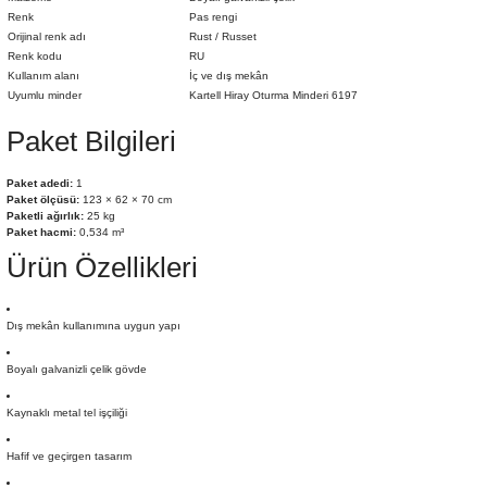
Renk
Pas rengi
Orijinal renk adı
Rust / Russet
Renk kodu
RU
Kullanım alanı
İç ve dış mekân
Uyumlu minder
Kartell Hiray Oturma Minderi 6197
Paket Bilgileri
Paket adedi:
1
Paket ölçüsü:
123 × 62 × 70 cm
Paketli ağırlık:
25 kg
Paket hacmi:
0,534 m³
Ürün Özellikleri
Dış mekân kullanımına uygun yapı
Boyalı galvanizli çelik gövde
Kaynaklı metal tel işçiliği
Hafif ve geçirgen tasarım