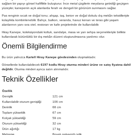
sağlam bir yapıyı görsel hafiflikle buluşturur. İnce metal çizgilerin meydana getirdiği geçirgen
yüzeyler, kanepenin açık alanlarda ferah ve dengeli bir görünüm sunmasını sağlar.
Pas renginin sıcak ve doğal tonu; ahşap, taş, beton ve doğal dokulu dış mekân tekstilleriyle
kolaylıkla kombinlenebilir. Bahçe, balkon, veranda, havuz kenarı ve teras gibi yaşam
alanlarının yanı sıra otel, restoran ve kafe projelerinde de kullanılabilir.
Hiray Kanepe, koleksiyondaki koltuk, sandalye, masa ve yan sehpa seçenekleriyle birlikte
kullanılarak bütünlüklü bir dış mekân düzeni oluşturulmasına yardımcı olur.
Önemli Bilgilendirme
Bu ürün yalnızca
Kartell Hiray Kanepe gövdesinden
oluşmaktadır.
Görsellerde kullanılabilecek
6197 kodlu Hiray oturma minderi ürüne ve satış fiyatına dahil
değildir.
Oturma minderi ayrıca satın alınmalıdır.
Teknik Özellikler
Özellik
Genişlik
121 cm
Kullanılabilir oturum genişliği
106 cm
Derinlik
68 cm
Toplam yükseklik
67 cm
Kolçak yüksekliği
59 cm
Oturum yüksekliği
32 cm
Ürün ağırlığı
17 kg
Malzeme
Boyalı galvanizli çelik