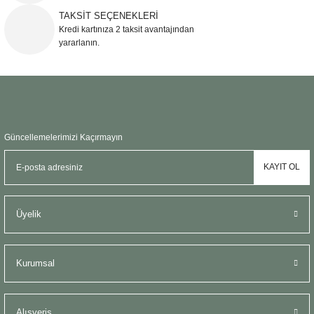
Paket hacmi:
0,534 m³
TAKSİT SEÇENEKLERİ
Kredi kartınıza 2 taksit avantajından
yararlanın.
Gönder
Güncellemelerimizi Kaçırmayın
KAYIT OL
Üyelik
Kurumsal
Alışveriş