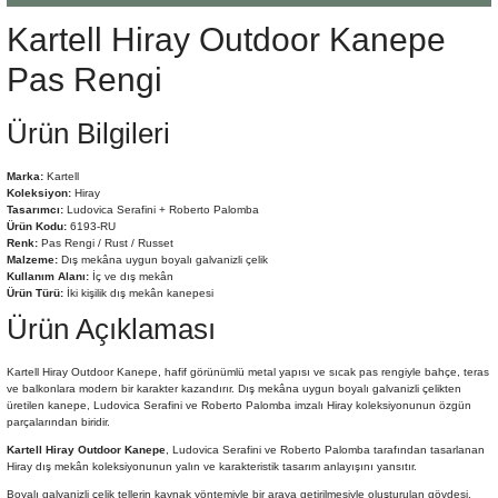
Şömine Aksesuarları
Kartell Hiray Outdoor Kanepe
Pas Rengi
Sütun&Kaide
Ürün Bilgileri
Vazo
Marka:
Kartell
Koleksiyon:
Hiray
Tasarımcı:
Ludovica Serafini + Roberto Palomba
Ürün Kodu:
6193-RU
Renk:
Pas Rengi / Rust / Russet
Malzeme:
Dış mekâna uygun boyalı galvanizli çelik
Kullanım Alanı:
İç ve dış mekân
Ürün Türü:
İki kişilik dış mekân kanepesi
Ürün Açıklaması
Kartell Hiray Outdoor Kanepe, hafif görünümlü metal yapısı ve sıcak pas rengiyle bahçe, teras
ve balkonlara modern bir karakter kazandırır. Dış mekâna uygun boyalı galvanizli çelikten
üretilen kanepe, Ludovica Serafini ve Roberto Palomba imzalı Hiray koleksiyonunun özgün
parçalarından biridir.
Kartell Hiray Outdoor Kanepe
, Ludovica Serafini ve Roberto Palomba tarafından tasarlanan
Hiray dış mekân koleksiyonunun yalın ve karakteristik tasarım anlayışını yansıtır.
Boyalı galvanizli çelik tellerin kaynak yöntemiyle bir araya getirilmesiyle oluşturulan gövdesi,