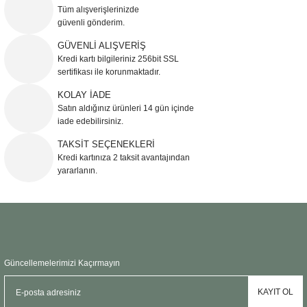
Görüş ve önerileriniz için teşekkür ederiz.
Tüm alışverişlerinizde
güvenli gönderim.
Ürün resmi kalitesiz, bozuk veya görüntülenemiyor.
GÜVENLİ ALIŞVERİŞ
Kredi kartı bilgileriniz 256bit SSL
Ürün açıklamasında eksik bilgiler bulunuyor.
sertifikası ile korunmaktadır.
Ürün bilgilerinde hatalar bulunuyor.
KOLAY İADE
Ürün fiyatı diğer sitelerden daha pahalı.
Satın aldığınız ürünleri 14 gün içinde
Bu ürüne benzer farklı alternatifler olmalı.
iade edebilirsiniz.
TAKSİT SEÇENEKLERİ
Kredi kartınıza 2 taksit avantajından
yararlanın.
Gönder
Güncellemelerimizi Kaçırmayın
KAYIT OL