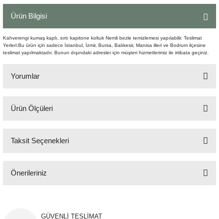
Şömine Aksesuarları
Ürün Bilgisi
Sütun&Kaide
Kahverengi kumaş kaplı, sırtı kapitone koltuk Nemli bezle temizlemesi yapılabilir. Teslimat
Yerleri:Bu ürün için sadece İstanbul, İzmir, Bursa, Balıkesir, Manisa illeri ve Bodrum ilçesine
teslimat yapılmaktadır. Bunun dışındaki adresler için müşteri hizmetlerimiz ile irtibata geçiniz.
Vazo
Yorumlar
Ürün Ölçüleri
Bu ürüne ilk yorumu siz yapın!
80x55 cm H:89cm
Taksit Seçenekleri
Yorum Yaz
Önerileriniz
Bu ürünün fiyat bilgisi, resim, ürün açıklamalarında ve diğer konularda
yetersiz gördüğünüz noktaları öneri formunu kullanarak tarafımıza
iletebilirsiniz.
GÜVENLİ TESLİMAT