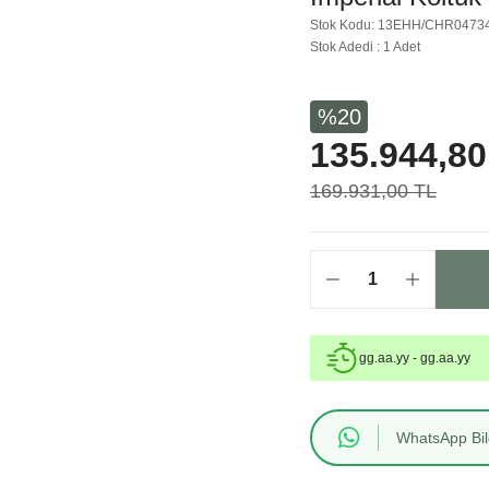
Stok Kodu: 13EHH/CHR0473
Stok Adedi : 1 Adet
%20
135.944,80
169.931,00 TL
gg.aa.yy - gg.aa.yy
WhatsApp Bilg