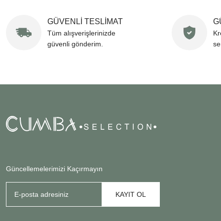
GÜVENLİ TESLİMAT
G
Tüm alışverişlerinizde
Kr
güvenli gönderim.
se
Güncellemelerimizi Kaçırmayın
KAYIT OL