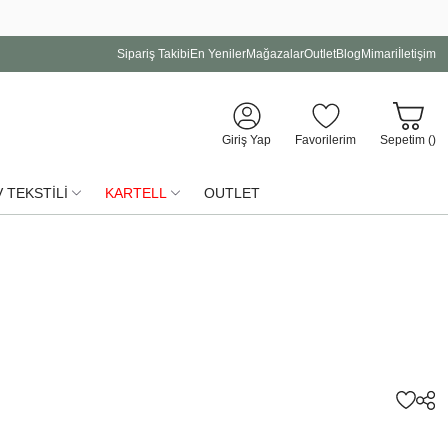
Sipariş Takibi
En Yeniler
Mağazalar
Outlet
Blog
Mimari
İletişim
Giriş Yap
Favorilerim
Sepetim (
)
 TEKSTİLİ
KARTELL
OUTLET