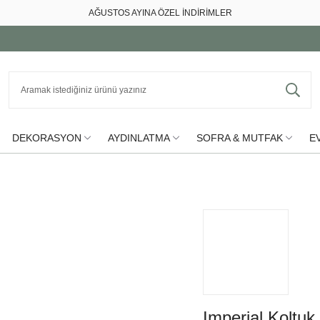
AĞUSTOS AYINA ÖZEL İNDİRİMLER
DEKORASYON
AYDINLATMA
SOFRA & MUTFAK
EV
Imperial Koltuk