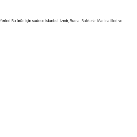
erleri:Bu ürün için sadece İstanbul, İzmir, Bursa, Balıkesir, Manisa illeri ve
i formunu kullanarak tarafımıza iletebilirsiniz.
!