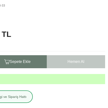
4-33
 TL
Sepete Ekle
Hemen Al
i ve Sipariş Hattı