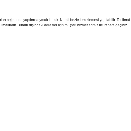
arı bej patine yapılmış oymalı koltuk. Nemli bezle temizlemesi yapılabilir. Teslimat Y
lmaktadır. Bunun dışındaki adresler için müşteri hizmetlerimiz ile irtibata geçiniz.
sim, ürün açıklamalarında ve diğer konularda yetersiz gördüğünüz noktaları öner
teşekkür ederiz.
Bu ürüne ilk yorumu siz yapın
ozuk veya görüntülenemiyor.
Yorum Yaz
k bilgiler bulunuyor.
r bulunuyor.
rden daha pahalı.
ternatifler olmalı.
Gönder