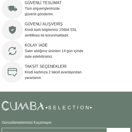
iletebilirsiniz.
GÜVENLİ TESLİMAT
Görüş ve önerileriniz için teşekkür ederiz.
Tüm alışverişlerinizde
güvenli gönderim.
Ürün resmi kalitesiz, bozuk veya görüntülenemiyor.
GÜVENLİ ALIŞVERİŞ
Kredi kartı bilgileriniz 256bit SSL
Ürün açıklamasında eksik bilgiler bulunuyor.
sertifikası ile korunmaktadır.
Ürün bilgilerinde hatalar bulunuyor.
KOLAY İADE
Ürün fiyatı diğer sitelerden daha pahalı.
Satın aldığınız ürünleri 14 gün içinde
Bu ürüne benzer farklı alternatifler olmalı.
iade edebilirsiniz.
TAKSİT SEÇENEKLERİ
Kredi kartınıza 2 taksit avantajından
yararlanın.
Gönder
Güncellemelerimizi Kaçırmayın