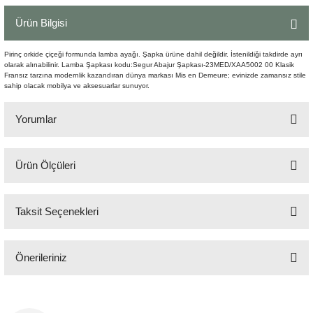
Şömine Aksesuarları
Ürün Bilgisi
Sütun&Kaide
Pirinç orkide çiçeği formunda lamba ayağı. Şapka ürüne dahil değildir. İstenildiği takdirde ayrı
olarak alınabilinir. Lamba Şapkası kodu:Segur Abajur Şapkası-23MED/XAA5002 00 Klasik
Fransız tarzına modernlik kazandıran dünya markası Mis en Demeure; evinizde zamansız stile
Vazo
sahip olacak mobilya ve aksesuarlar sunuyor.
Yorumlar
Ürün Ölçüleri
Bu ürüne ilk yorumu siz yapın!
H:72 cm 13x13 cm
Taksit Seçenekleri
Yorum Yaz
Önerileriniz
Bu ürünün fiyat bilgisi, resim, ürün açıklamalarında ve diğer konularda
yetersiz gördüğünüz noktaları öneri formunu kullanarak tarafımıza