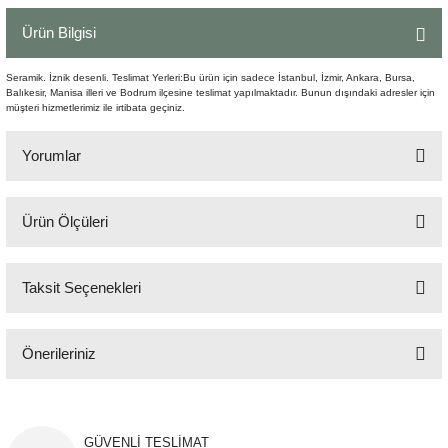
Şömine Aksesuarları
Ürün Bilgisi
Sütun&Kaide
Seramik. İznik desenli. Teslimat Yerleri:Bu ürün için sadece İstanbul, İzmir, Ankara, Bursa,
Balıkesir, Manisa illeri ve Bodrum ilçesine teslimat yapılmaktadır. Bunun dışındaki adresler için
müşteri hizmetlerimiz ile irtibata geçiniz.
Vazo
Yorumlar
Ürün Ölçüleri
Bu ürüne ilk yorumu siz yapın!
34x34xH52 cm
Taksit Seçenekleri
Yorum Yaz
Önerileriniz
Bu ürünün fiyat bilgisi, resim, ürün açıklamalarında ve diğer konularda
yetersiz gördüğünüz noktaları öneri formunu kullanarak tarafımıza
iletebilirsiniz.
GÜVENLİ TESLİMAT