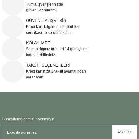
Görüş ve önerileriniz için teşekkür ederiz.
Tüm alışverişlerinizde
güvenli gönderim.
Ürün resmi kalitesiz, bozuk veya görüntülenemiyor.
GÜVENLİ ALIŞVERİŞ
Kredi kartı bilgileriniz 256bit SSL
Ürün açıklamasında eksik bilgiler bulunuyor.
sertifikası ile korunmaktadır.
Ürün bilgilerinde hatalar bulunuyor.
KOLAY İADE
Ürün fiyatı diğer sitelerden daha pahalı.
Satın aldığınız ürünleri 14 gün içinde
Bu ürüne benzer farklı alternatifler olmalı.
iade edebilirsiniz.
TAKSİT SEÇENEKLERİ
Kredi kartınıza 2 taksit avantajından
yararlanın.
Gönder
Güncellemelerimizi Kaçırmayın
KAYIT OL