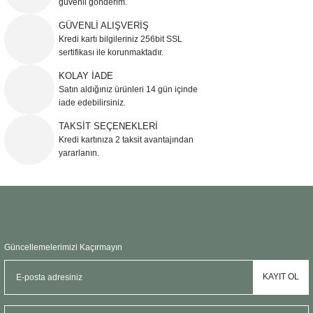
güvenli gönderim.
Ürün resmi kalitesiz, bozuk veya görüntülenemiyor.
GÜVENLİ ALIŞVERİŞ
Kredi kartı bilgileriniz 256bit SSL
Ürün açıklamasında eksik bilgiler bulunuyor.
sertifikası ile korunmaktadır.
Ürün bilgilerinde hatalar bulunuyor.
KOLAY İADE
Ürün fiyatı diğer sitelerden daha pahalı.
Satın aldığınız ürünleri 14 gün içinde
Bu ürüne benzer farklı alternatifler olmalı.
iade edebilirsiniz.
TAKSİT SEÇENEKLERİ
Kredi kartınıza 2 taksit avantajından
yararlanın.
Gönder
Güncellemelerimizi Kaçırmayın
KAYIT OL