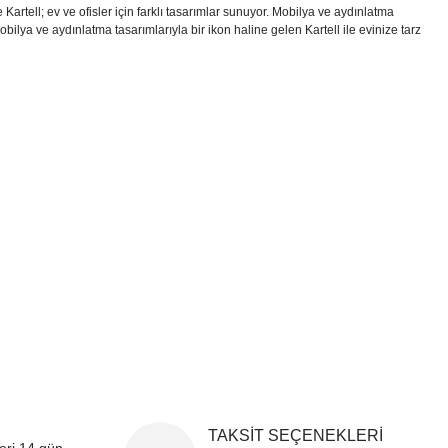
Kartell; ev ve ofisler için farklı tasarımlar sunuyor. Mobilya ve aydınlatma
. Mobilya ve aydınlatma tasarımlarıyla bir ikon haline gelen Kartell ile evinize tarz
i formunu kullanarak tarafımıza iletebilirsiniz.
!
TAKSİT SEÇENEKLERİ