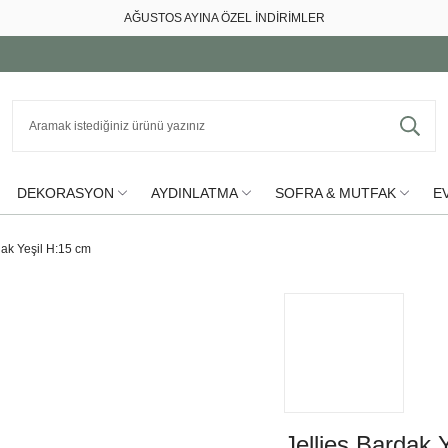
AĞUSTOS AYINA ÖZEL İNDİRİMLER
DEKORASYON
AYDINLATMA
SOFRA & MUTFAK
EV
dak Yeşil H:15 cm
Jellies Bardak 