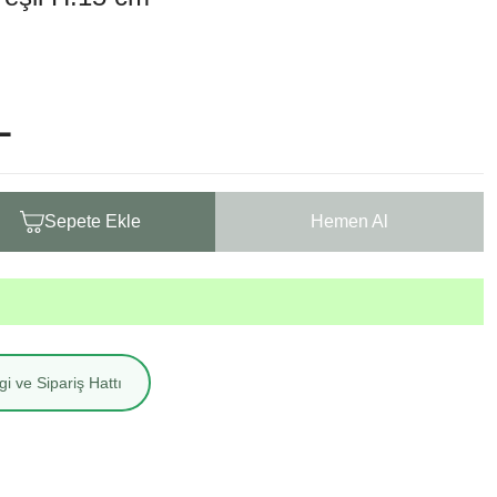
L
Sepete Ekle
Hemen Al
i ve Sipariş Hattı