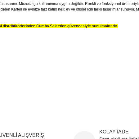
a tasarımı. Microdalga kullanımına uygun değildir. Renkli ve fonksiyonel ürünleriyle 
 gelen Kartell ile evinize tarz katın! rtell; ev ve ofisler için farklı tasarımlar sunuyor
smi distribütörlerinden Cumba Selection güvencesiyle sunulmaktadır.
sim, ürün açıklamalarında ve diğer konularda yetersiz gördüğünüz noktaları öner
teşekkür ederiz.
Bu ürüne ilk yorumu siz yapın
ozuk veya görüntülenemiyor.
Yorum Yaz
k bilgiler bulunuyor.
r bulunuyor.
rden daha pahalı.
ternatifler olmalı.
Gönder
KOLAY İADE
ÜVENLİ ALIŞVERİŞ