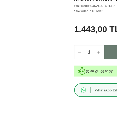
Stok Kodu: 04KAR/01491/E2
Stok Adedi : 18 Adet
1.443,00 T
gg.aa.yy - gg.aa.yy
WhatsApp Bilg