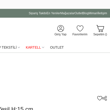
Sipariş Takibi
En Yeniler
Mağazalar
Outlet
Blog
Mimari
İletişim
Giriş Yap
Favorilerim
Sepetim (
)
 TEKSTİLİ
KARTELL
OUTLET
Yeşil H:15 cm