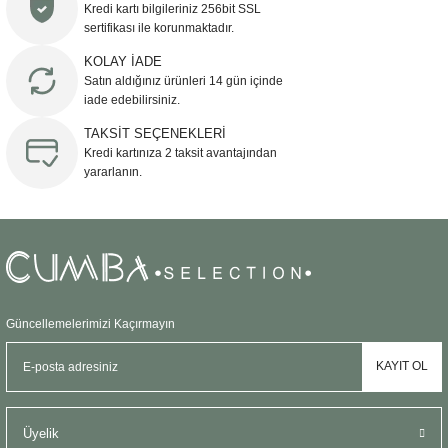
Kredi kartı bilgileriniz 256bit SSL
Ürün açıklamasında eksik bilgiler bulunuyor.
sertifikası ile korunmaktadır.
Ürün bilgilerinde hatalar bulunuyor.
KOLAY İADE
Ürün fiyatı diğer sitelerden daha pahalı.
Satın aldığınız ürünleri 14 gün içinde
Bu ürüne benzer farklı alternatifler olmalı.
iade edebilirsiniz.
TAKSİT SEÇENEKLERİ
Kredi kartınıza 2 taksit avantajından
yararlanın.
Gönder
Güncellemelerimizi Kaçırmayın
KAYIT OL
Üyelik