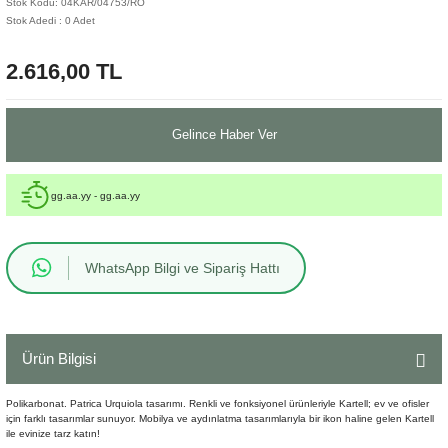
Stok Kodu: 04KAR/04753/RO
Stok Adedi : 0 Adet
Sehpa
Fener
Sebil
2.616,00 TL
Tabure
Gazetelik
TV Sehpası
Küllük
Gelince Haber Ver
Masa Saati
gg.aa.yy - gg.aa.yy
Mum
WhatsApp Bilgi ve Sipariş Hattı
Mumluk
Saksı&Çiçeklik
Ürün Bilgisi
Şamdan
Polikarbonat. Patrica Urquiola tasarımı. Renkli ve fonksiyonel ürünleriyle Kartell; ev ve ofisler
Sepet
için farklı tasarımlar sunuyor. Mobilya ve aydınlatma tasarımlarıyla bir ikon haline gelen Kartell
ile evinize tarz katın!