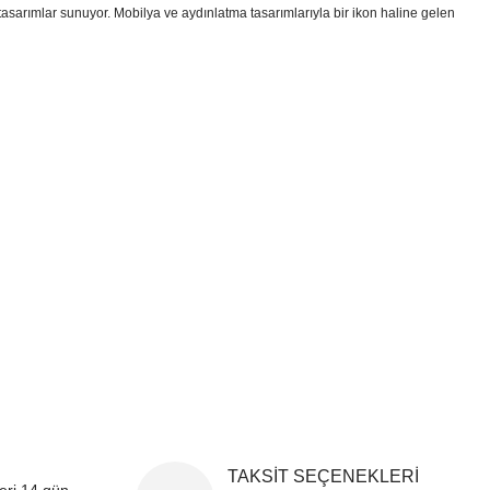
ı tasarımlar sunuyor. Mobilya ve aydınlatma tasarımlarıyla bir ikon haline gelen
i formunu kullanarak tarafımıza iletebilirsiniz.
!
TAKSİT SEÇENEKLERİ