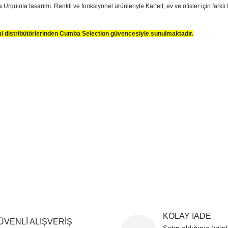
Urquiola tasarımı. Renkli ve fonksiyonel ürünleriyle Kartell; ev ve ofisler için farkl
smi distribütörlerinden Cumba Selection güvencesiyle sunulmaktadır.
sim, ürün açıklamalarında ve diğer konularda yetersiz gördüğünüz noktaları öner
teşekkür ederiz.
Bu ürüne ilk yorumu siz yapın
ozuk veya görüntülenemiyor.
Yorum Yaz
k bilgiler bulunuyor.
r bulunuyor.
rden daha pahalı.
ternatifler olmalı.
Gönder
KOLAY İADE
ÜVENLİ ALIŞVERİŞ