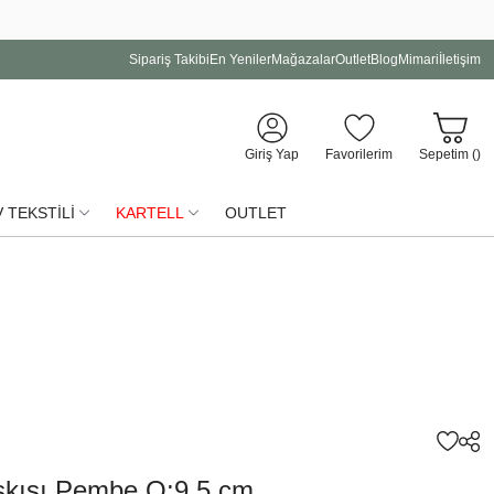
Sipariş Takibi
En Yeniler
Mağazalar
Outlet
Blog
Mimari
İletişim
Giriş Yap
Favorilerim
Sepetim (
)
 TEKSTİLİ
KARTELL
OUTLET
Askısı Pembe Q:9,5 cm