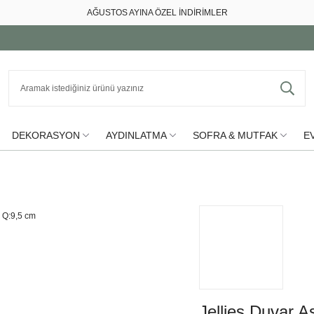
AĞUSTOS AYINA ÖZEL İNDİRİMLER
DEKORASYON
AYDINLATMA
SOFRA & MUTFAK
EV
Jellies Duvar 