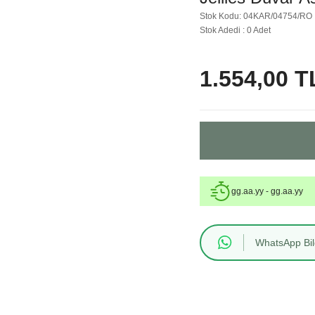
Stok Kodu: 04KAR/04754/RO
Stok Adedi : 0 Adet
1.554,00 T
gg.aa.yy - gg.aa.yy
WhatsApp Bilg