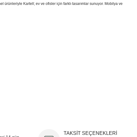
ürünleriyle Kartell; ev ve ofisler için farklı tasarımlar sunuyor. Mobilya ve
i formunu kullanarak tarafımıza iletebilirsiniz.
!
TAKSİT SEÇENEKLERİ