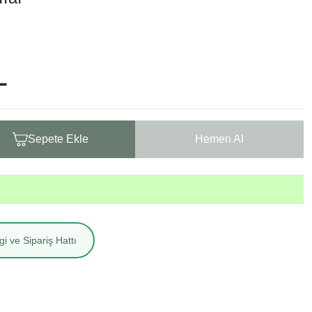
L
Sepete Ekle
Hemen Al
i ve Sipariş Hattı