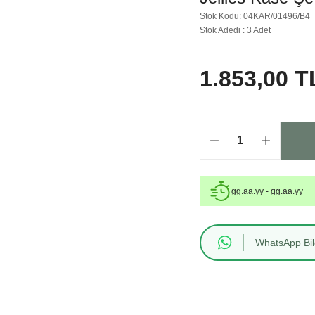
Stok Kodu: 04KAR/01496/B4
Stok Adedi : 3 Adet
1.853,00 T
gg.aa.yy - gg.aa.yy
WhatsApp Bilg