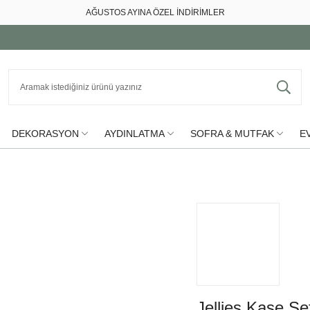
AĞUSTOS AYINA ÖZEL İNDİRİMLER
DEKORASYON
AYDINLATMA
SOFRA & MUTFAK
EV
Jellies Kase Şe