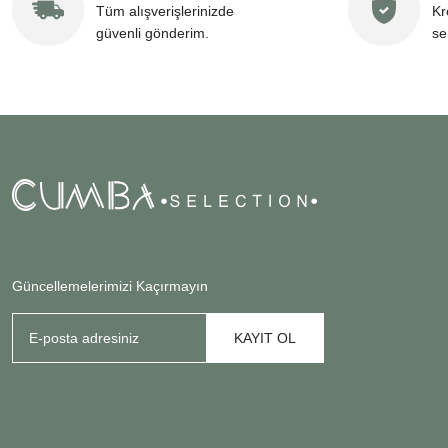
Tüm alışverişlerinizde
Kr
güvenli gönderim.
se
Güncellemelerimizi Kaçırmayın
KAYIT OL