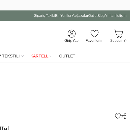
Sipariş Takibi
En Yeniler
Mağazalar
Outlet
Blog
Mimari
İletişim
Giriş Yap
Favorilerim
Sepetim (
)
 TEKSTİLİ
KARTELL
OUTLET
ffaf