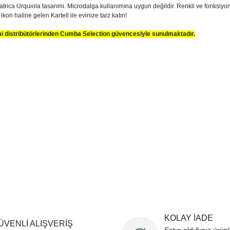
trica Urquiola tasarımı. Microdalga kullanımına uygun değildir. Renkli ve fonksiyonel 
ikon haline gelen Kartell ile evinize tarz katın!
smi distribütörlerinden Cumba Selection güvencesiyle sunulmaktadır.
sim, ürün açıklamalarında ve diğer konularda yetersiz gördüğünüz noktaları öner
teşekkür ederiz.
Bu ürüne ilk yorumu siz yapın
ozuk veya görüntülenemiyor.
Yorum Yaz
k bilgiler bulunuyor.
r bulunuyor.
rden daha pahalı.
ternatifler olmalı.
Gönder
KOLAY İADE
ÜVENLİ ALIŞVERİŞ