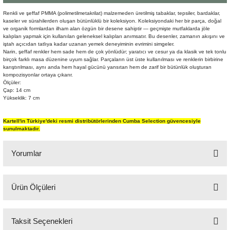
Şömine Aksesuarları
Renkli ve şeffaf PMMA (polimetilmetakrilat) malzemeden üretilmiş tabaklar, tepsiler, bardaklar,
kaseler ve sürahilerden oluşan bütünlüklü bir koleksiyon. Koleksiyondaki her bir parça, doğal
ve organik formlardan ilham alan özgün bir desene sahiptir — geçmişte mutfaklarda jöle
Sütun&Kaide
kalıpları yapmak için kullanılan geleneksel kalıpları anımsatır. Bu desenler, zamanın akışını ve
iştah açıcıdan tatlıya kadar uzanan yemek deneyiminin evrimini simgeler.
Narin, şeffaf renkler hem sade hem de çok yönlüdür; yaratıcı ve cesur ya da klasik ve tek tonlu
Vazo
birçok farklı masa düzenine uyum sağlar. Parçaların üst üste kullanılması ve renklerin birbirine
karıştırılması, aynı anda hem hayal gücünü yansıtan hem de zarif bir bütünlük oluşturan
kompozisyonlar ortaya çıkarır.
Ölçüler:
Çap: 14 cm
Yükseklik: 7 cm
Kartell'in Türkiye'deki resmi distribütörlerinden Cumba Selection güvencesiyle
sunulmaktadır.
Yorumlar
Ürün Ölçüleri
Bu ürüne ilk yorumu siz yapın!
Çap: 14 cm
Yükseklik: 7 cm
Taksit Seçenekleri
Yorum Yaz