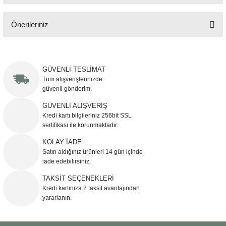
Önerileriniz
Bu ürünün fiyat bilgisi, resim, ürün açıklamalarında ve diğer konularda
yetersiz gördüğünüz noktaları öneri formunu kullanarak tarafımıza
iletebilirsiniz.
GÜVENLİ TESLİMAT
Görüş ve önerileriniz için teşekkür ederiz.
Tüm alışverişlerinizde
güvenli gönderim.
Ürün resmi kalitesiz, bozuk veya görüntülenemiyor.
GÜVENLİ ALIŞVERİŞ
Kredi kartı bilgileriniz 256bit SSL
Ürün açıklamasında eksik bilgiler bulunuyor.
sertifikası ile korunmaktadır.
Ürün bilgilerinde hatalar bulunuyor.
KOLAY İADE
Ürün fiyatı diğer sitelerden daha pahalı.
Satın aldığınız ürünleri 14 gün içinde
Bu ürüne benzer farklı alternatifler olmalı.
iade edebilirsiniz.
TAKSİT SEÇENEKLERİ
Kredi kartınıza 2 taksit avantajından
yararlanın.
Gönder