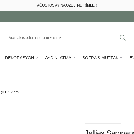
AĞUSTOS AYINA ÖZEL İNDİRİMLER
DEKORASYON
AYDINLATMA
SOFRA & MUTFAK
EV
Jellies Şampan