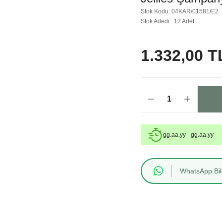
Stok Kodu: 04KAR/01581/E2
Stok Adedi : 12 Adet
1.332,00 T
gg.aa.yy - gg.aa.yy
WhatsApp Bilg