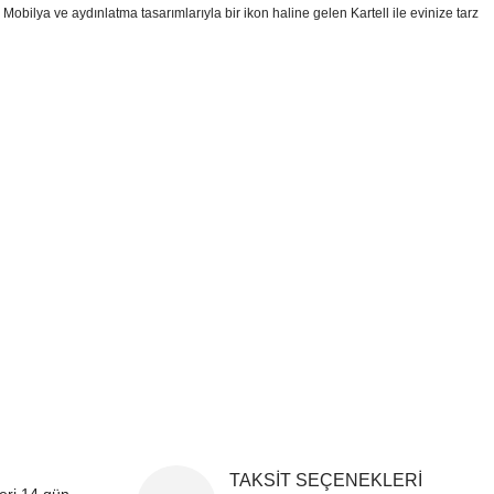
r. Mobilya ve aydınlatma tasarımlarıyla bir ikon haline gelen Kartell ile evinize tarz
i formunu kullanarak tarafımıza iletebilirsiniz.
!
TAKSİT SEÇENEKLERİ