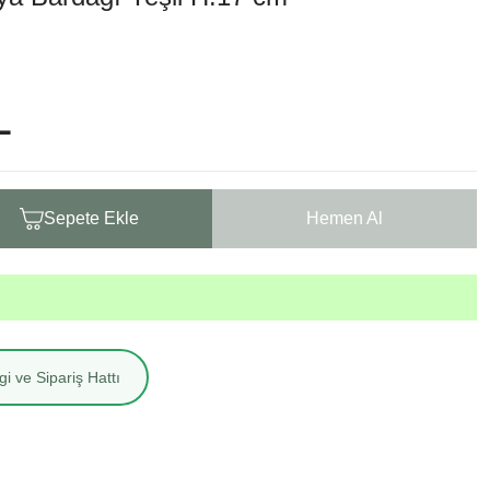
L
Sepete Ekle
Hemen Al
i ve Sipariş Hattı