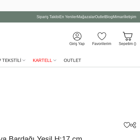
Sipariş Takibi
En Yeniler
Mağazalar
Outlet
Blog
Mimari
İletişim
Giriş Yap
Favorilerim
Sepetim (
)
 TEKSTİLİ
KARTELL
OUTLET
ya Bardağı Yeşil H:17 cm