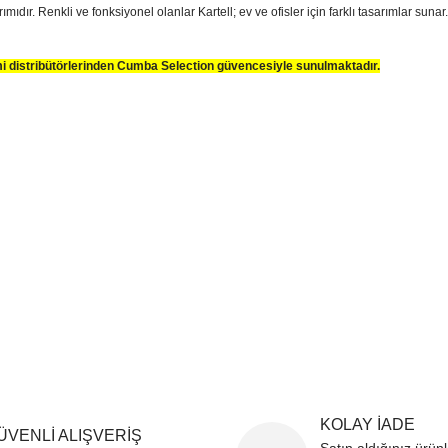
ımıdır. Renkli ve fonksiyonel olanlar Kartell; ev ve ofisler için farklı tasarımlar suna
smi distribütörlerinden Cumba Selection güvencesiyle sunulmaktadır.
sim, ürün açıklamalarında ve diğer konularda yetersiz gördüğünüz noktaları öner
teşekkür ederiz.
Bu ürüne ilk yorumu siz yapın
ozuk veya görüntülenemiyor.
Yorum Yaz
k bilgiler bulunuyor.
r bulunuyor.
rden daha pahalı.
ternatifler olmalı.
Gönder
KOLAY İADE
ÜVENLİ ALIŞVERİŞ