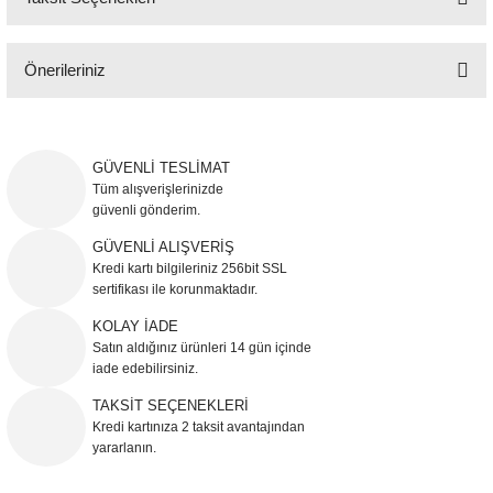
Yorum Yaz
Önerileriniz
Bu ürünün fiyat bilgisi, resim, ürün açıklamalarında ve diğer konularda
yetersiz gördüğünüz noktaları öneri formunu kullanarak tarafımıza
iletebilirsiniz.
GÜVENLİ TESLİMAT
Görüş ve önerileriniz için teşekkür ederiz.
Tüm alışverişlerinizde
güvenli gönderim.
Ürün resmi kalitesiz, bozuk veya görüntülenemiyor.
GÜVENLİ ALIŞVERİŞ
Kredi kartı bilgileriniz 256bit SSL
Ürün açıklamasında eksik bilgiler bulunuyor.
sertifikası ile korunmaktadır.
Ürün bilgilerinde hatalar bulunuyor.
KOLAY İADE
Ürün fiyatı diğer sitelerden daha pahalı.
Satın aldığınız ürünleri 14 gün içinde
Bu ürüne benzer farklı alternatifler olmalı.
iade edebilirsiniz.
TAKSİT SEÇENEKLERİ
Kredi kartınıza 2 taksit avantajından
yararlanın.