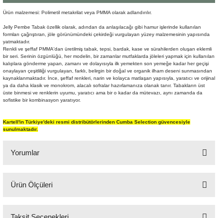
Şömine Aksesuarları
Ürün malzemesi: Polimetil metakrilat veya PMMA olarak adlandırılır.
Jelly Pembe Tabak özellik olarak, adından da anlaşılacağı gibi hamur işlerinde kullanılan
Sütun&Kaide
formları çağrıştıran, jöle görünümündeki çekirdeği vurgulayan yüzey malzemesinin yapısında
yatmaktadır.
Renkli ve şeffaf PMMA'dan üretilmiş tabak, tepsi, bardak, kase ve sürahilerden oluşan eklemli
Vazo
bir seri. Serinin özgünlüğü, her modelin, bir zamanlar mutfaklarda jöleleri yapmak için kullanılan
kalıplara gönderme yapan, zamanı ve dolayısıyla ilk yemekten son yemeğe kadar her geçişi
onaylayan çeşitliliği vurgulayan, farklı, belirgin bir doğal ve organik ilham deseni sunmasından
kaynaklanmaktadır. İnce, şeffaf renkleri, narin ve kolayca matlaşan yapısıyla, yaratıcı ve orijinal
ya da daha klasik ve monokrom, alacalı sofralar hazırlamanıza olanak tanır. Tabakların üst
üste binmesi ve renklerin uyumu, yaratıcı ama bir o kadar da mütevazı, aynı zamanda da
sofistike bir kombinasyon yaratıyor.
Kartell'in Türkiye'deki resmi distribütörlerinden Cumba Selection güvencesiyle
sunulmaktadır.
Yorumlar
Ürün Ölçüleri
Bu ürüne ilk yorumu siz yapın!
Q:45 cm H: 4,5 cm
Taksit Seçenekleri