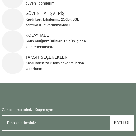
güvenli gönderim.
Ürün resmi kalitesiz, bozuk veya görüntülenemiyor.
GÜVENLİ ALIŞVERİŞ
Kredi kartı bilgileriniz 256bit SSL
Ürün açıklamasında eksik bilgiler bulunuyor.
sertifikası ile korunmaktadır.
Ürün bilgilerinde hatalar bulunuyor.
KOLAY İADE
Ürün fiyatı diğer sitelerden daha pahalı.
Satın aldığınız ürünleri 14 gün içinde
Bu ürüne benzer farklı alternatifler olmalı.
iade edebilirsiniz.
TAKSİT SEÇENEKLERİ
Kredi kartınıza 2 taksit avantajından
yararlanın.
Gönder
Güncellemelerimizi Kaçırmayın
KAYIT OL