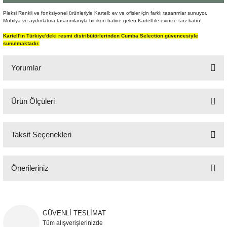
Şömine Aksesuarları
Pleksi Renkli ve fonksiyonel ürünleriyle Kartell; ev ve ofisler için farklı tasarımlar sunuyor.
Mobilya ve aydınlatma tasarımlarıyla bir ikon haline gelen Kartell ile evinize tarz katın!
Sütun&Kaide
Kartell'in Türkiye'deki resmi distribütörlerinden Cumba Selection güvencesiyle
sunulmaktadır.
Vazo
Yorumlar
Ürün Ölçüleri
Bu ürüne ilk yorumu siz yapın!
Q:23 cm H:25 cm
Taksit Seçenekleri
Yorum Yaz
Önerileriniz
Bu ürünün fiyat bilgisi, resim, ürün açıklamalarında ve diğer konularda
yetersiz gördüğünüz noktaları öneri formunu kullanarak tarafımıza
iletebilirsiniz.
GÜVENLİ TESLİMAT
Görüş ve önerileriniz için teşekkür ederiz.
Tüm alışverişlerinizde