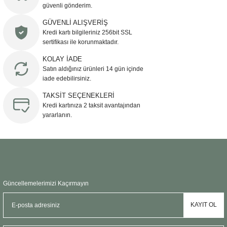
güvenli gönderim.
Ürün resmi kalitesiz, bozuk veya görüntülenemiyor.
GÜVENLİ ALIŞVERİŞ
Kredi kartı bilgileriniz 256bit SSL
Ürün açıklamasında eksik bilgiler bulunuyor.
sertifikası ile korunmaktadır.
Ürün bilgilerinde hatalar bulunuyor.
KOLAY İADE
Ürün fiyatı diğer sitelerden daha pahalı.
Satın aldığınız ürünleri 14 gün içinde
Bu ürüne benzer farklı alternatifler olmalı.
iade edebilirsiniz.
TAKSİT SEÇENEKLERİ
Kredi kartınıza 2 taksit avantajından
yararlanın.
Gönder
Güncellemelerimizi Kaçırmayın
KAYIT OL