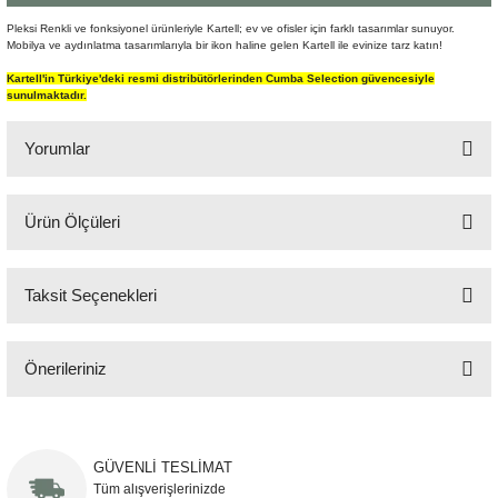
Şömine Aksesuarları
Pleksi Renkli ve fonksiyonel ürünleriyle Kartell; ev ve ofisler için farklı tasarımlar sunuyor.
Mobilya ve aydınlatma tasarımlarıyla bir ikon haline gelen Kartell ile evinize tarz katın!
Sütun&Kaide
Kartell'in Türkiye'deki resmi distribütörlerinden Cumba Selection güvencesiyle
sunulmaktadır.
Vazo
Yorumlar
Ürün Ölçüleri
Bu ürüne ilk yorumu siz yapın!
Q:23 cm H:25 cm
Taksit Seçenekleri
Yorum Yaz
Önerileriniz
Bu ürünün fiyat bilgisi, resim, ürün açıklamalarında ve diğer konularda
yetersiz gördüğünüz noktaları öneri formunu kullanarak tarafımıza
iletebilirsiniz.
GÜVENLİ TESLİMAT
Görüş ve önerileriniz için teşekkür ederiz.
Tüm alışverişlerinizde