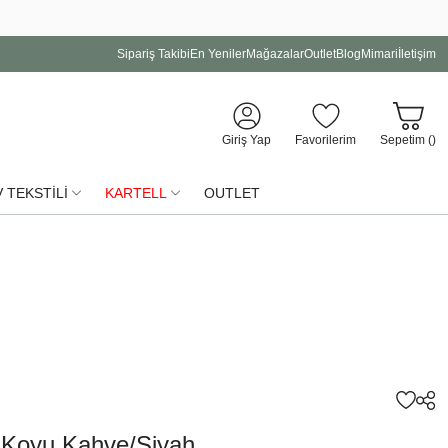
Sipariş Takibi
En Yeniler
Mağazalar
Outlet
Blog
Mimari
İletişim
Giriş Yap
Favorilerim
Sepetim (
)
 TEKSTİLİ
KARTELL
OUTLET
 Koyu Kahve/Siyah