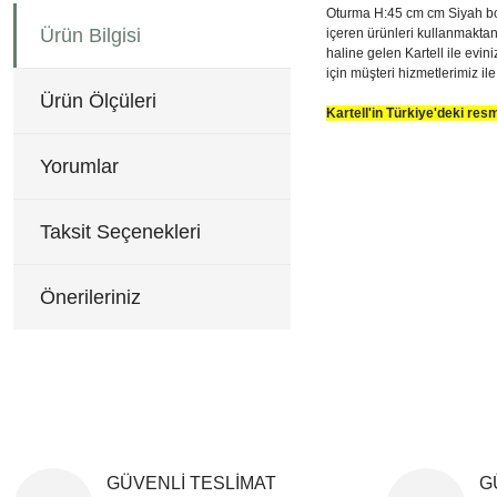
Oturma H:45 cm cm Siyah boya
Ürün Bilgisi
içeren ürünleri kullanmaktan 
haline gelen Kartell ile evin
için müşteri hizmetlerimiz ile 
Ürün Ölçüleri
Kartell'in Türkiye'deki re
68x68 H:110 cm
Bu ürünün fiyat bilgisi, re
Görüş ve önerileriniz için 
Yorumlar
Ürün resmi kalitesiz, b
Taksit Seçenekleri
Ürün açıklamasında eksi
Ürün bilgilerinde hatala
Önerileriniz
Ürün fiyatı diğer sitele
Bu ürüne benzer farklı al
GÜVENLİ TESLİMAT
G