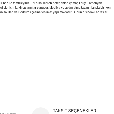
bez ile temizleyiniz. Etil alkol içeren deterjanlar ,çamaşır suyu, amonyak
ofisler için farklı tasarımlar sunuyor. Mobilya ve aydınlatma tasarımlarıyla bir ikon
 Manisa illeri ve Bodrum ilçesine teslimat yapılmaktadır. Bunun dışındaki adresler
i formunu kullanarak tarafımıza iletebilirsiniz.
!
TAKSİT SEÇENEKLERİ