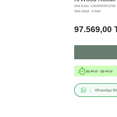
Stok Kodu: 13KAR/04915/SN
Stok Adedi : 0 Adet
97.569,00 
gg.aa.yy - gg.aa.yy
WhatsApp Bilg