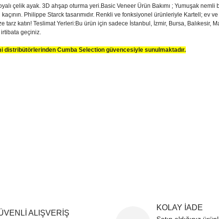
lı çelik ayak. 3D ahşap oturma yeri.Basic Veneer Ürün Bakımı ; Yumuşak nemli bir 
kaçının. Philippe Starck tasarımıdır. Renkli ve fonksiyonel ürünleriyle Kartell; ev ve 
ize tarz katın! Teslimat Yerleri:Bu ürün için sadece İstanbul, İzmir, Bursa, Balıkesir,
irtibata geçiniz.
smi distribütörlerinden Cumba Selection güvencesiyle sunulmaktadır.
sim, ürün açıklamalarında ve diğer konularda yetersiz gördüğünüz noktaları öner
teşekkür ederiz.
Bu ürüne ilk yorumu siz yapın
ozuk veya görüntülenemiyor.
Yorum Yaz
k bilgiler bulunuyor.
r bulunuyor.
rden daha pahalı.
ternatifler olmalı.
KOLAY İADE
ÜVENLİ ALIŞVERİŞ
Gönder