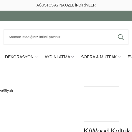
AĞUSTOS AYINA ÖZEL İNDİRİMLER
DEKORASYON
AYDINLATMA
SOFRA & MUTFAK
EV
K/Wood Koltuk