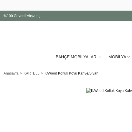
%100 Güvenli Alışveriş
BAHÇE MOBİLYALARI
MOBİLYA
Anasayfa
KARTELL
K/Wood Koltuk Koyu Kahve/Siyah