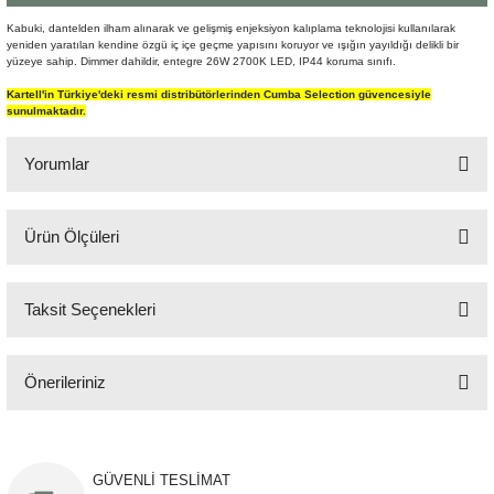
Şömine Aksesuarları
Kabuki, dantelden ilham alınarak ve gelişmiş enjeksiyon kalıplama teknolojisi kullanılarak
yeniden yaratılan kendine özgü iç içe geçme yapısını koruyor ve ışığın yayıldığı delikli bir
yüzeye sahip. Dimmer dahildir, entegre 26W 2700K LED, IP44 koruma sınıfı.
Sütun&Kaide
Kartell'in Türkiye'deki resmi distribütörlerinden Cumba Selection güvencesiyle
sunulmaktadır.
Vazo
Yorumlar
Ürün Ölçüleri
Bu ürüne ilk yorumu siz yapın!
50 cm x 166 cm
Taksit Seçenekleri
Yorum Yaz
Önerileriniz
Bu ürünün fiyat bilgisi, resim, ürün açıklamalarında ve diğer konularda
yetersiz gördüğünüz noktaları öneri formunu kullanarak tarafımıza
iletebilirsiniz.
GÜVENLİ TESLİMAT