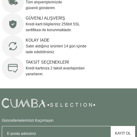
Görüş ve önerileriniz için teşekkür ederiz.
Tüm alışverişlerinizde
güvenli gönderim.
Ürün resmi kalitesiz, bozuk veya görüntülenemiyor.
GÜVENLİ ALIŞVERİŞ
Kredi kartı bilgileriniz 256bit SSL
Ürün açıklamasında eksik bilgiler bulunuyor.
sertifikası ile korunmaktadır.
Ürün bilgilerinde hatalar bulunuyor.
KOLAY İADE
Ürün fiyatı diğer sitelerden daha pahalı.
Satın aldığınız ürünleri 14 gün içinde
Bu ürüne benzer farklı alternatifler olmalı.
iade edebilirsiniz.
TAKSİT SEÇENEKLERİ
Kredi kartınıza 2 taksit avantajından
yararlanın.
Gönder
Güncellemelerimizi Kaçırmayın
KAYIT OL