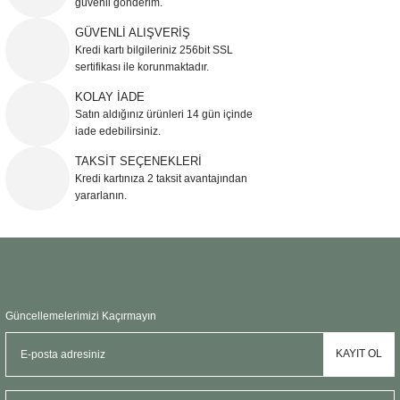
güvenli gönderim.
Ürün resmi kalitesiz, bozuk veya görüntülenemiyor.
GÜVENLİ ALIŞVERİŞ
Kredi kartı bilgileriniz 256bit SSL
Ürün açıklamasında eksik bilgiler bulunuyor.
sertifikası ile korunmaktadır.
Ürün bilgilerinde hatalar bulunuyor.
KOLAY İADE
Ürün fiyatı diğer sitelerden daha pahalı.
Satın aldığınız ürünleri 14 gün içinde
Bu ürüne benzer farklı alternatifler olmalı.
iade edebilirsiniz.
TAKSİT SEÇENEKLERİ
Kredi kartınıza 2 taksit avantajından
yararlanın.
Gönder
Güncellemelerimizi Kaçırmayın
KAYIT OL