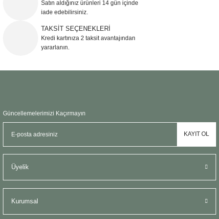
Satın aldığınız ürünleri 14 gün içinde
Bu ürüne benzer farklı alternatifler olmalı.
iade edebilirsiniz.
TAKSİT SEÇENEKLERİ
Kredi kartınıza 2 taksit avantajından
yararlanın.
Gönder
Güncellemelerimizi Kaçırmayın
KAYIT OL
Üyelik
Kurumsal