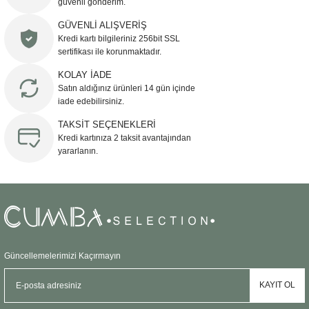
güvenli gönderim.
Ürün resmi kalitesiz, bozuk veya görüntülenemiyor.
GÜVENLİ ALIŞVERİŞ
Kredi kartı bilgileriniz 256bit SSL
Ürün açıklamasında eksik bilgiler bulunuyor.
sertifikası ile korunmaktadır.
Ürün bilgilerinde hatalar bulunuyor.
KOLAY İADE
Ürün fiyatı diğer sitelerden daha pahalı.
Satın aldığınız ürünleri 14 gün içinde
Bu ürüne benzer farklı alternatifler olmalı.
iade edebilirsiniz.
TAKSİT SEÇENEKLERİ
Kredi kartınıza 2 taksit avantajından
yararlanın.
Gönder
Güncellemelerimizi Kaçırmayın
KAYIT OL