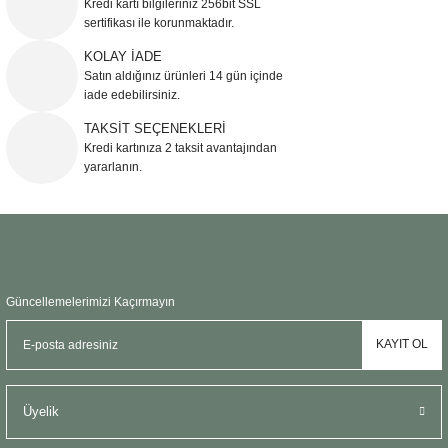
Kredi kartı bilgileriniz 256bit SSL
Ürün açıklamasında eksik bilgiler bulunuyor.
sertifikası ile korunmaktadır.
Ürün bilgilerinde hatalar bulunuyor.
KOLAY İADE
Ürün fiyatı diğer sitelerden daha pahalı.
Satın aldığınız ürünleri 14 gün içinde
Bu ürüne benzer farklı alternatifler olmalı.
iade edebilirsiniz.
TAKSİT SEÇENEKLERİ
Kredi kartınıza 2 taksit avantajından
yararlanın.
Gönder
Güncellemelerimizi Kaçırmayın
KAYIT OL
Üyelik