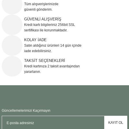
Görüş ve önerileriniz için teşekkür ederiz.
Tüm alışverişlerinizde
güvenli gönderim.
Ürün resmi kalitesiz, bozuk veya görüntülenemiyor.
GÜVENLİ ALIŞVERİŞ
Kredi kartı bilgileriniz 256bit SSL
Ürün açıklamasında eksik bilgiler bulunuyor.
sertifikası ile korunmaktadır.
Ürün bilgilerinde hatalar bulunuyor.
KOLAY İADE
Ürün fiyatı diğer sitelerden daha pahalı.
Satın aldığınız ürünleri 14 gün içinde
Bu ürüne benzer farklı alternatifler olmalı.
iade edebilirsiniz.
TAKSİT SEÇENEKLERİ
Kredi kartınıza 2 taksit avantajından
yararlanın.
Gönder
Güncellemelerimizi Kaçırmayın
KAYIT OL