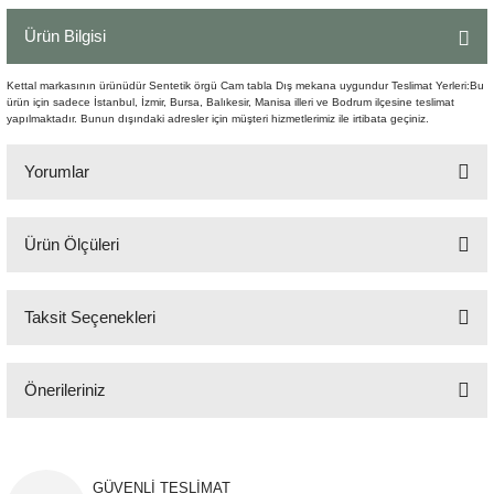
Şömine Aksesuarları
Ürün Bilgisi
Sütun&Kaide
Kettal markasının ürünüdür Sentetik örgü Cam tabla Dış mekana uygundur Teslimat Yerleri:Bu
ürün için sadece İstanbul, İzmir, Bursa, Balıkesir, Manisa illeri ve Bodrum ilçesine teslimat
yapılmaktadır. Bunun dışındaki adresler için müşteri hizmetlerimiz ile irtibata geçiniz.
Vazo
Yorumlar
Ürün Ölçüleri
Bu ürüne ilk yorumu siz yapın!
220x110x74
Taksit Seçenekleri
Yorum Yaz
Önerileriniz
Bu ürünün fiyat bilgisi, resim, ürün açıklamalarında ve diğer konularda
yetersiz gördüğünüz noktaları öneri formunu kullanarak tarafımıza
iletebilirsiniz.
GÜVENLİ TESLİMAT