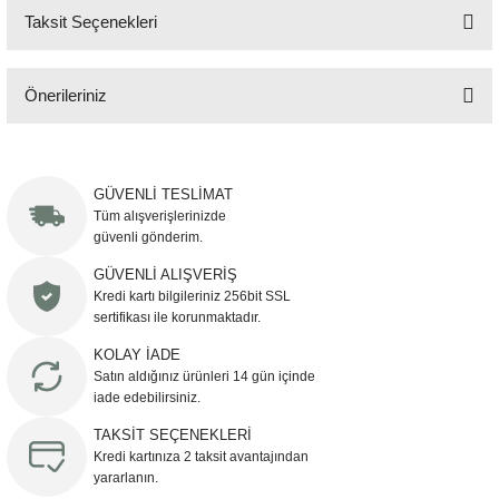
Taksit Seçenekleri
Yorum Yaz
Önerileriniz
Bu ürünün fiyat bilgisi, resim, ürün açıklamalarında ve diğer konularda
yetersiz gördüğünüz noktaları öneri formunu kullanarak tarafımıza
iletebilirsiniz.
GÜVENLİ TESLİMAT
Görüş ve önerileriniz için teşekkür ederiz.
Tüm alışverişlerinizde
güvenli gönderim.
Ürün resmi kalitesiz, bozuk veya görüntülenemiyor.
GÜVENLİ ALIŞVERİŞ
Kredi kartı bilgileriniz 256bit SSL
Ürün açıklamasında eksik bilgiler bulunuyor.
sertifikası ile korunmaktadır.
Ürün bilgilerinde hatalar bulunuyor.
KOLAY İADE
Ürün fiyatı diğer sitelerden daha pahalı.
Satın aldığınız ürünleri 14 gün içinde
Bu ürüne benzer farklı alternatifler olmalı.
iade edebilirsiniz.
TAKSİT SEÇENEKLERİ
Kredi kartınıza 2 taksit avantajından
yararlanın.