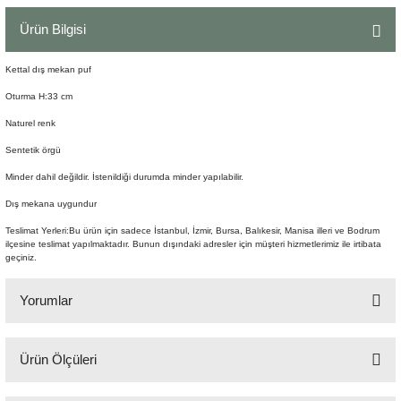
Şömine Aksesuarları
Ürün Bilgisi
Sütun&Kaide
Kettal dış mekan puf
Oturma H:33 cm
Vazo
Naturel renk
Sentetik örgü
Minder dahil değildir. İstenildiği durumda minder yapılabilir.
Dış mekana uygundur
Teslimat Yerleri:Bu ürün için sadece İstanbul, İzmir, Bursa, Balıkesir, Manisa illeri ve Bodrum
ilçesine teslimat yapılmaktadır. Bunun dışındaki adresler için müşteri hizmetlerimiz ile irtibata
geçiniz.
Yorumlar
Ürün Ölçüleri
Bu ürüne ilk yorumu siz yapın!
70x50x42 cm