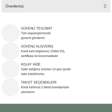
Önerileriniz
Bu ürünün fiyat bilgisi, resim, ürün açıklamalarında ve diğer konularda
yetersiz gördüğünüz noktaları öneri formunu kullanarak tarafımıza
iletebilirsiniz.
GÜVENLİ TESLİMAT
Görüş ve önerileriniz için teşekkür ederiz.
Tüm alışverişlerinizde
güvenli gönderim.
Ürün resmi kalitesiz, bozuk veya görüntülenemiyor.
GÜVENLİ ALIŞVERİŞ
Kredi kartı bilgileriniz 256bit SSL
Ürün açıklamasında eksik bilgiler bulunuyor.
sertifikası ile korunmaktadır.
Ürün bilgilerinde hatalar bulunuyor.
KOLAY İADE
Ürün fiyatı diğer sitelerden daha pahalı.
Satın aldığınız ürünleri 14 gün içinde
Bu ürüne benzer farklı alternatifler olmalı.
iade edebilirsiniz.
TAKSİT SEÇENEKLERİ
Kredi kartınıza 2 taksit avantajından
yararlanın.
Gönder