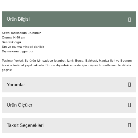
Şömine Aksesuarları
Ürün Bilgisi
Sütun&Kaide
Kettal markasının ürünüdür
Vazo
Oturma H:46 cm
Sentetik örgü
Sırt ve oturma minderi dahildir
Dış mekana uygundur
Teslimat Yerleri: Bu ürün için sadece İstanbul, İzmir, Bursa, Balıkesir, Manisa illeri ve Bodrum
ilçesine teslimat yapılmaktadır. Bunun dışındaki adresler için müşteri hizmetlerimiz ile irtibata
geçiniz.
Yorumlar
Ürün Ölçüleri
Bu ürüne ilk yorumu siz yapın!
224x82x85 cm
Taksit Seçenekleri
Yorum Yaz