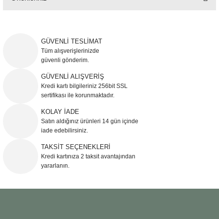
Bu ürünün fiyat bilgisi, resim, ürün açıklamalarında ve diğer konularda
yetersiz gördüğünüz noktaları öneri formunu kullanarak tarafımıza
iletebilirsiniz.
GÜVENLİ TESLİMAT
Görüş ve önerileriniz için teşekkür ederiz.
Tüm alışverişlerinizde
güvenli gönderim.
Ürün resmi kalitesiz, bozuk veya görüntülenemiyor.
GÜVENLİ ALIŞVERİŞ
Kredi kartı bilgileriniz 256bit SSL
Ürün açıklamasında eksik bilgiler bulunuyor.
sertifikası ile korunmaktadır.
Ürün bilgilerinde hatalar bulunuyor.
KOLAY İADE
Ürün fiyatı diğer sitelerden daha pahalı.
Satın aldığınız ürünleri 14 gün içinde
Bu ürüne benzer farklı alternatifler olmalı.
iade edebilirsiniz.
TAKSİT SEÇENEKLERİ
Kredi kartınıza 2 taksit avantajından
yararlanın.
Gönder