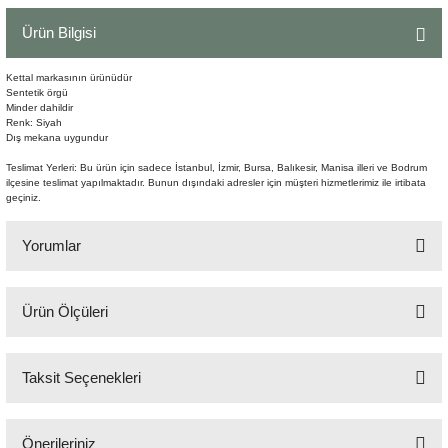
Şömine Aksesuarları
Ürün Bilgisi
Sütun&Kaide
Kettal markasının ürünüdür
Sentetik örgü
Minder dahildir
Vazo
Renk: Siyah
Dış mekana uygundur
Teslimat Yerleri: Bu ürün için sadece İstanbul, İzmir, Bursa, Balıkesir, Manisa illeri ve Bodrum
ilçesine teslimat yapılmaktadır. Bunun dışındaki adresler için müşteri hizmetlerimiz ile irtibata
geçiniz.
Yorumlar
Ürün Ölçüleri
Bu ürüne ilk yorumu siz yapın!
199x78x89 cm
Taksit Seçenekleri
Yorum Yaz
Önerileriniz