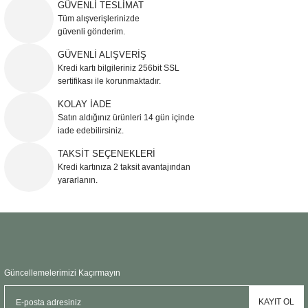
iletebilirsiniz.
GÜVENLİ TESLİMAT
Görüş ve önerileriniz için teşekkür ederiz.
Tüm alışverişlerinizde
güvenli gönderim.
Ürün resmi kalitesiz, bozuk veya görüntülenemiyor.
GÜVENLİ ALIŞVERİŞ
Kredi kartı bilgileriniz 256bit SSL
Ürün açıklamasında eksik bilgiler bulunuyor.
sertifikası ile korunmaktadır.
Ürün bilgilerinde hatalar bulunuyor.
KOLAY İADE
Ürün fiyatı diğer sitelerden daha pahalı.
Satın aldığınız ürünleri 14 gün içinde
Bu ürüne benzer farklı alternatifler olmalı.
iade edebilirsiniz.
TAKSİT SEÇENEKLERİ
Kredi kartınıza 2 taksit avantajından
yararlanın.
Gönder
Güncellemelerimizi Kaçırmayın
KAYIT OL