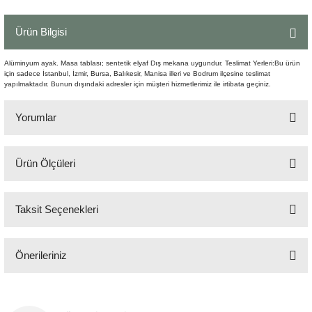
Şömine Aksesuarları
Ürün Bilgisi
Sütun&Kaide
Alüminyum ayak. Masa tablası; sentetik elyaf Dış mekana uygundur. Teslimat Yerleri:Bu ürün
için sadece İstanbul, İzmir, Bursa, Balıkesir, Manisa illeri ve Bodrum ilçesine teslimat
Vazo
yapılmaktadır. Bunun dışındaki adresler için müşteri hizmetlerimiz ile irtibata geçiniz.
Yorumlar
Ürün Ölçüleri
Bu ürüne ilk yorumu siz yapın!
210x100 cm
Taksit Seçenekleri
Yorum Yaz
Önerileriniz
Bu ürünün fiyat bilgisi, resim, ürün açıklamalarında ve diğer konularda
yetersiz gördüğünüz noktaları öneri formunu kullanarak tarafımıza