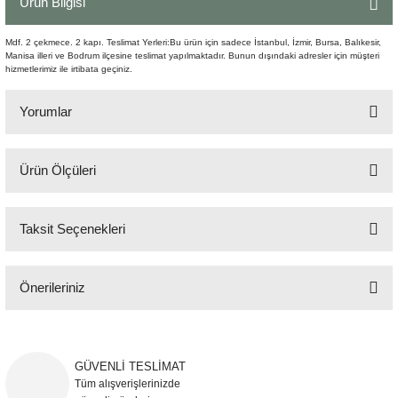
Ürün Bilgisi
Şömine Aksesuarları
Mdf. 2 çekmece. 2 kapı. Teslimat Yerleri:Bu ürün için sadece İstanbul, İzmir, Bursa, Balıkesir,
Manisa illeri ve Bodrum ilçesine teslimat yapılmaktadır. Bunun dışındaki adresler için müşteri
Sütun&Kaide
hizmetlerimiz ile irtibata geçiniz.
Vazo
Yorumlar
Ürün Ölçüleri
Bu ürüne ilk yorumu siz yapın!
225x50 cm H:73 cm
Taksit Seçenekleri
Yorum Yaz
Önerileriniz
Bu ürünün fiyat bilgisi, resim, ürün açıklamalarında ve diğer konularda
yetersiz gördüğünüz noktaları öneri formunu kullanarak tarafımıza
iletebilirsiniz.
GÜVENLİ TESLİMAT
Görüş ve önerileriniz için teşekkür ederiz.
Tüm alışverişlerinizde