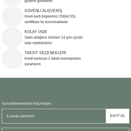
güvenli gönderim.
Ürün resmi kalitesiz, bozuk veya görüntülenemiyor.
GÜVENLİ ALIŞVERİŞ
Kredi kartı bilgileriniz 256bit SSL
Ürün açıklamasında eksik bilgiler bulunuyor.
sertifikası ile korunmaktadır.
Ürün bilgilerinde hatalar bulunuyor.
KOLAY İADE
Ürün fiyatı diğer sitelerden daha pahalı.
Satın aldığınız ürünleri 14 gün içinde
Bu ürüne benzer farklı alternatifler olmalı.
iade edebilirsiniz.
TAKSİT SEÇENEKLERİ
Kredi kartınıza 2 taksit avantajından
yararlanın.
Gönder
Güncellemelerimizi Kaçırmayın
KAYIT OL