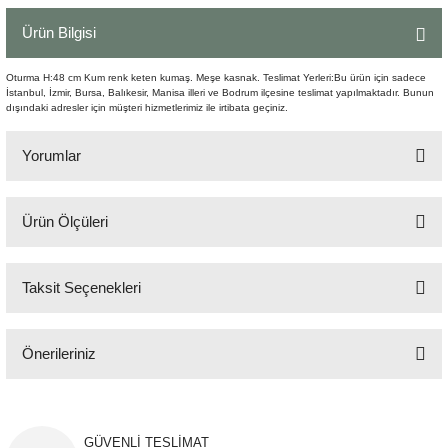
Şömine Aksesuarları
Ürün Bilgisi
Sütun&Kaide
Oturma H:48 cm Kum renk keten kumaş. Meşe kasnak. Teslimat Yerleri:Bu ürün için sadece
İstanbul, İzmir, Bursa, Balıkesir, Manisa illeri ve Bodrum ilçesine teslimat yapılmaktadır. Bunun
dışındaki adresler için müşteri hizmetlerimiz ile irtibata geçiniz.
Vazo
Yorumlar
Ürün Ölçüleri
Bu ürüne ilk yorumu siz yapın!
50x44 cm H:78 cm
Taksit Seçenekleri
Yorum Yaz
Önerileriniz
Bu ürünün fiyat bilgisi, resim, ürün açıklamalarında ve diğer konularda
yetersiz gördüğünüz noktaları öneri formunu kullanarak tarafımıza
iletebilirsiniz.
GÜVENLİ TESLİMAT