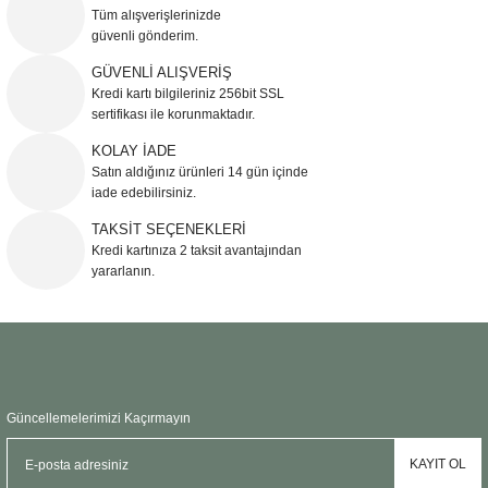
Görüş ve önerileriniz için teşekkür ederiz.
Tüm alışverişlerinizde
güvenli gönderim.
Ürün resmi kalitesiz, bozuk veya görüntülenemiyor.
GÜVENLİ ALIŞVERİŞ
Kredi kartı bilgileriniz 256bit SSL
Ürün açıklamasında eksik bilgiler bulunuyor.
sertifikası ile korunmaktadır.
Ürün bilgilerinde hatalar bulunuyor.
KOLAY İADE
Ürün fiyatı diğer sitelerden daha pahalı.
Satın aldığınız ürünleri 14 gün içinde
Bu ürüne benzer farklı alternatifler olmalı.
iade edebilirsiniz.
TAKSİT SEÇENEKLERİ
Kredi kartınıza 2 taksit avantajından
yararlanın.
Gönder
Güncellemelerimizi Kaçırmayın
KAYIT OL