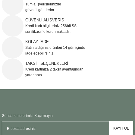
Görüş ve önerileriniz için teşekkür ederiz.
Tüm alışverişlerinizde
güvenli gönderim.
Ürün resmi kalitesiz, bozuk veya görüntülenemiyor.
GÜVENLİ ALIŞVERİŞ
Kredi kartı bilgileriniz 256bit SSL
Ürün açıklamasında eksik bilgiler bulunuyor.
sertifikası ile korunmaktadır.
Ürün bilgilerinde hatalar bulunuyor.
KOLAY İADE
Ürün fiyatı diğer sitelerden daha pahalı.
Satın aldığınız ürünleri 14 gün içinde
Bu ürüne benzer farklı alternatifler olmalı.
iade edebilirsiniz.
TAKSİT SEÇENEKLERİ
Kredi kartınıza 2 taksit avantajından
yararlanın.
Gönder
Güncellemelerimizi Kaçırmayın
KAYIT OL