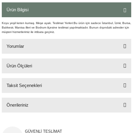
Şömine Aksesuarları
Ürün Bilgisi
Sütun&Kaide
Koyu yeşil keten kumaş. Meşe ayak. Teslimat Yerleri:Bu ürün için sadece İstanbul, İzmir, Bursa,
Balıkesir, Manisa illeri ve Bodrum ilçesine teslimat yapılmaktadır. Bunun dışındaki adresler için
müşteri hizmetlerimiz ile irtibata geçiniz.
Vazo
Yorumlar
Ürün Ölçüleri
Bu ürüne ilk yorumu siz yapın!
50x40 cm H:78 cm
Taksit Seçenekleri
Yorum Yaz
Önerileriniz
Bu ürünün fiyat bilgisi, resim, ürün açıklamalarında ve diğer konularda
yetersiz gördüğünüz noktaları öneri formunu kullanarak tarafımıza
iletebilirsiniz.
GÜVENLİ TESLİMAT