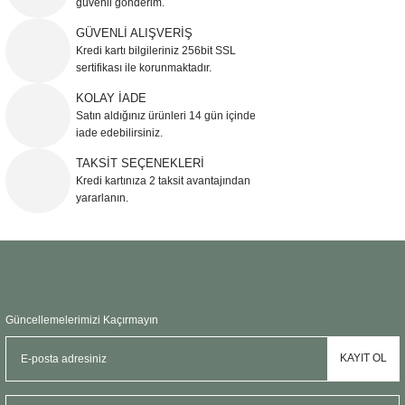
güvenli gönderim.
Ürün resmi kalitesiz, bozuk veya görüntülenemiyor.
GÜVENLİ ALIŞVERİŞ
Kredi kartı bilgileriniz 256bit SSL
Ürün açıklamasında eksik bilgiler bulunuyor.
sertifikası ile korunmaktadır.
Ürün bilgilerinde hatalar bulunuyor.
KOLAY İADE
Ürün fiyatı diğer sitelerden daha pahalı.
Satın aldığınız ürünleri 14 gün içinde
Bu ürüne benzer farklı alternatifler olmalı.
iade edebilirsiniz.
TAKSİT SEÇENEKLERİ
Kredi kartınıza 2 taksit avantajından
yararlanın.
Gönder
Güncellemelerimizi Kaçırmayın
KAYIT OL