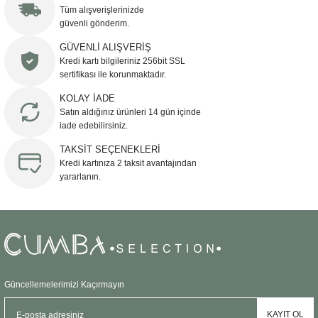
Görüş ve önerileriniz için teşekkür ederiz.
Tüm alışverişlerinizde
güvenli gönderim.
Ürün resmi kalitesiz, bozuk veya görüntülenemiyor.
GÜVENLİ ALIŞVERİŞ
Kredi kartı bilgileriniz 256bit SSL
Ürün açıklamasında eksik bilgiler bulunuyor.
sertifikası ile korunmaktadır.
Ürün bilgilerinde hatalar bulunuyor.
KOLAY İADE
Ürün fiyatı diğer sitelerden daha pahalı.
Satın aldığınız ürünleri 14 gün içinde
Bu ürüne benzer farklı alternatifler olmalı.
iade edebilirsiniz.
TAKSİT SEÇENEKLERİ
Kredi kartınıza 2 taksit avantajından
yararlanın.
Gönder
Güncellemelerimizi Kaçırmayın
KAYIT OL