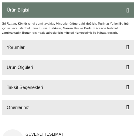
Şömine Aksesuarları
Ürün Bilgisi
Sütun&Kaide
Gri Rattan. Kömür rengi demir ayaklar. Minderler ürüne dahil değildir. Teslimat Yerleri:Bu ürün
için sadece İstanbul, İzmir, Bursa, Balıkesir, Manisa illeri ve Bodrum ilçesine teslimat
yapılmaktadır. Bunun dışındaki adresler için müşteri hizmetlerimiz ile irtibata geçiniz.
Vazo
Yorumlar
Ürün Ölçüleri
Bu ürüne ilk yorumu siz yapın!
73x72x78 cm
Taksit Seçenekleri
Yorum Yaz
Önerileriniz
Bu ürünün fiyat bilgisi, resim, ürün açıklamalarında ve diğer konularda
yetersiz gördüğünüz noktaları öneri formunu kullanarak tarafımıza
iletebilirsiniz.
GÜVENLİ TESLİMAT