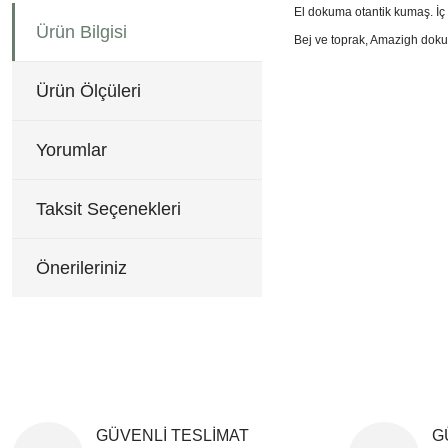
El dokuma otantik kumaş. İç 
Ürün Bilgisi
Bej ve toprak, Amazigh dokum
60x60 cm
Bu ürünün fiyat bilgisi, re
Görüş ve önerileriniz için 
Ürün Ölçüleri
Ürün resmi kalitesiz, b
Yorumlar
Ürün açıklamasında eksi
Ürün bilgilerinde hatala
Taksit Seçenekleri
Ürün fiyatı diğer sitele
Bu ürüne benzer farklı al
Önerileriniz
GÜVENLİ TESLİMAT
G