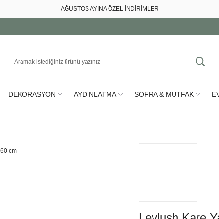
AĞUSTOS AYINA ÖZEL İNDİRİMLER
DEKORASYON
AYDINLATMA
SOFRA & MUTFAK
EV
Leylush Kare Y