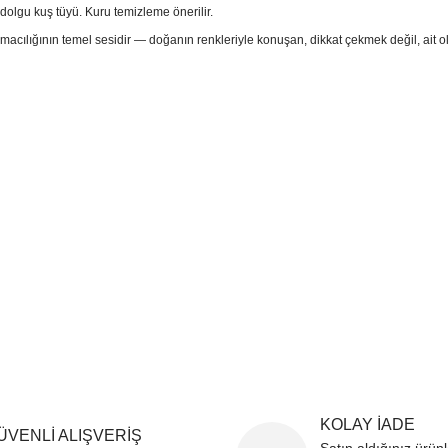
dolgu kuş tüyü. Kuru temizleme önerilir.
acılığının temel sesidir — doğanın renkleriyle konuşan, dikkat çekmek değil, ait olm
sim, ürün açıklamalarında ve diğer konularda yetersiz gördüğünüz noktaları öner
teşekkür ederiz.
Bu ürüne ilk yorumu siz yapın
ozuk veya görüntülenemiyor.
Yorum Yaz
k bilgiler bulunuyor.
r bulunuyor.
rden daha pahalı.
ternatifler olmalı.
Gönder
KOLAY İADE
ÜVENLİ ALIŞVERİŞ