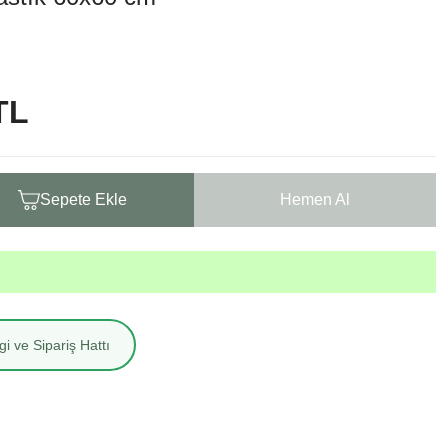
TL
Sepete Ekle
Hemen Al
i ve Sipariş Hattı