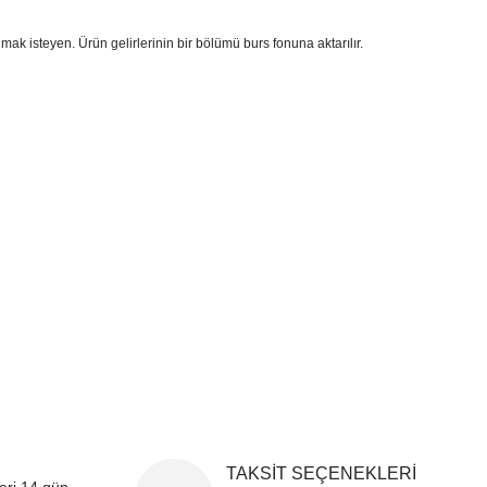
ak isteyen. Ürün gelirlerinin bir bölümü burs fonuna aktarılır.
i formunu kullanarak tarafımıza iletebilirsiniz.
!
TAKSİT SEÇENEKLERİ