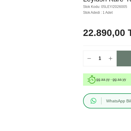
Stok Kodu: 05LEY/2026005
Stok Adedi : 1 Adet
22.890,00 
gg.aa.yy - gg.aa.yy
WhatsApp Bilg