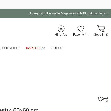
Sipariş Takibi
En Yeniler
Mağazalar
Outlet
Blog
Mimari
İletişim
Giriş Yap
Favorilerim
Sepetim (
)
 TEKSTİLİ
KARTELL
OUTLET
astık 60x60 cm