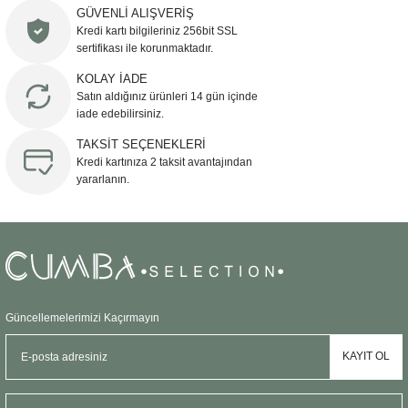
Ürün resmi kalitesiz, bozuk veya görüntülenemiyor.
GÜVENLİ ALIŞVERİŞ
Kredi kartı bilgileriniz 256bit SSL
Ürün açıklamasında eksik bilgiler bulunuyor.
sertifikası ile korunmaktadır.
Ürün bilgilerinde hatalar bulunuyor.
KOLAY İADE
Ürün fiyatı diğer sitelerden daha pahalı.
Satın aldığınız ürünleri 14 gün içinde
Bu ürüne benzer farklı alternatifler olmalı.
iade edebilirsiniz.
TAKSİT SEÇENEKLERİ
Kredi kartınıza 2 taksit avantajından
yararlanın.
Gönder
Güncellemelerimizi Kaçırmayın
KAYIT OL