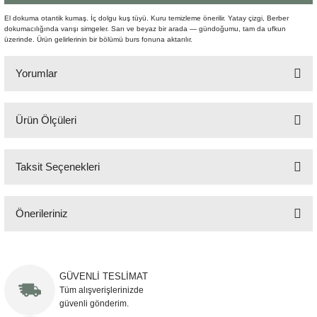
Şömine Aksesuarları
El dokuma otantik kumaş. İç dolgu kuş tüyü. Kuru temizleme önerilir.
Yatay çizgi, Berber
dokumacılığında varışı simgeler. Sarı ve beyaz bir arada — gündoğumu, tam da ufkun
üzerinde. Ürün gelirlerinin bir bölümü burs fonuna aktarılır.
Sütun&Kaide
Yorumlar
Vazo
Ürün Ölçüleri
Bu ürüne ilk yorumu siz yapın!
60x60 cm
Taksit Seçenekleri
Yorum Yaz
Önerileriniz
Bu ürünün fiyat bilgisi, resim, ürün açıklamalarında ve diğer konularda
yetersiz gördüğünüz noktaları öneri formunu kullanarak tarafımıza
iletebilirsiniz.
GÜVENLİ TESLİMAT
Görüş ve önerileriniz için teşekkür ederiz.
Tüm alışverişlerinizde
güvenli gönderim.