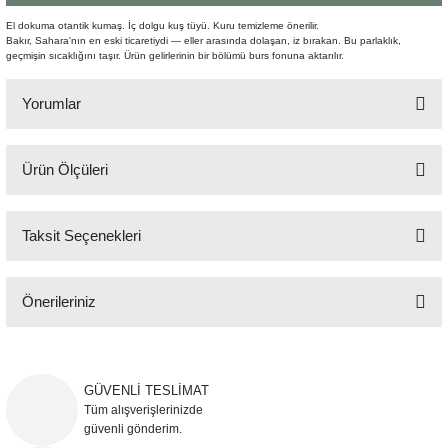
Şömine Aksesuarları
El dokuma otantik kumaş. İç dolgu kuş tüyü. Kuru temizleme önerilir.
Bakır, Sahara'nın en eski ticaretiydi — eller arasında dolaşan, iz bırakan. Bu parlaklık,
geçmişin sıcaklığını taşır. Ürün gelirlerinin bir bölümü burs fonuna aktarılır.
Sütun&Kaide
Yorumlar
Vazo
Ürün Ölçüleri
Bu ürüne ilk yorumu siz yapın!
60x60 cm
Taksit Seçenekleri
Yorum Yaz
Önerileriniz
Bu ürünün fiyat bilgisi, resim, ürün açıklamalarında ve diğer konularda
yetersiz gördüğünüz noktaları öneri formunu kullanarak tarafımıza
iletebilirsiniz.
GÜVENLİ TESLİMAT
Görüş ve önerileriniz için teşekkür ederiz.
Tüm alışverişlerinizde
güvenli gönderim.