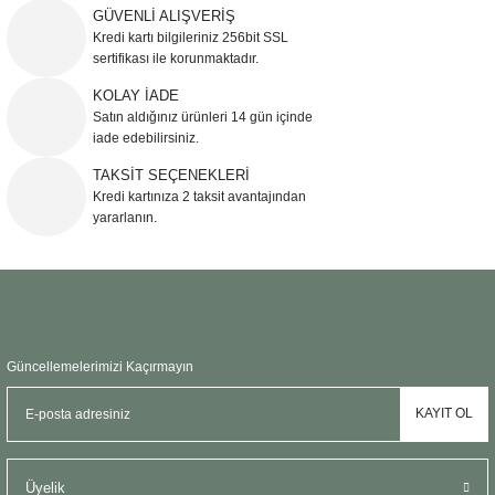
Ürün resmi kalitesiz, bozuk veya görüntülenemiyor.
GÜVENLİ ALIŞVERİŞ
Kredi kartı bilgileriniz 256bit SSL
Ürün açıklamasında eksik bilgiler bulunuyor.
sertifikası ile korunmaktadır.
Ürün bilgilerinde hatalar bulunuyor.
KOLAY İADE
Ürün fiyatı diğer sitelerden daha pahalı.
Satın aldığınız ürünleri 14 gün içinde
Bu ürüne benzer farklı alternatifler olmalı.
iade edebilirsiniz.
TAKSİT SEÇENEKLERİ
Kredi kartınıza 2 taksit avantajından
yararlanın.
Gönder
Güncellemelerimizi Kaçırmayın
KAYIT OL
Üyelik