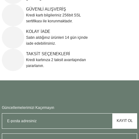
Ürün resmi kalitesiz, bozuk veya görüntülenemiyor.
GÜVENLİ ALIŞVERİŞ
Kredi kartı bilgileriniz 256bit SSL
Ürün açıklamasında eksik bilgiler bulunuyor.
sertifikası ile korunmaktadır.
Ürün bilgilerinde hatalar bulunuyor.
KOLAY İADE
Ürün fiyatı diğer sitelerden daha pahalı.
Satın aldığınız ürünleri 14 gün içinde
Bu ürüne benzer farklı alternatifler olmalı.
iade edebilirsiniz.
TAKSİT SEÇENEKLERİ
Kredi kartınıza 2 taksit avantajından
yararlanın.
Gönder
Güncellemelerimizi Kaçırmayın
KAYIT OL