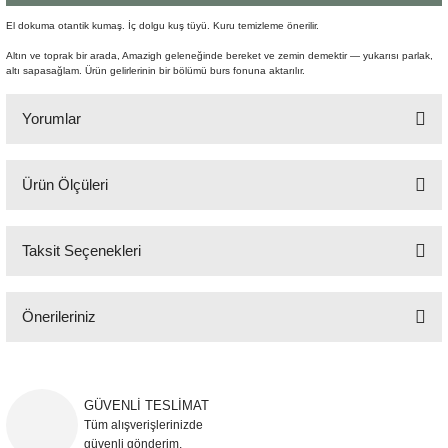
Şömine Aksesuarları
El dokuma otantik kumaş. İç dolgu kuş tüyü. Kuru temizleme önerilir.
Altın ve toprak bir arada, Amazigh geleneğinde bereket ve zemin demektir — yukarısı parlak,
Sütun&Kaide
altı sapasağlam. Ürün gelirlerinin bir bölümü burs fonuna aktarılır.
Vazo
Yorumlar
Ürün Ölçüleri
Bu ürüne ilk yorumu siz yapın!
60x60 cm
Taksit Seçenekleri
Yorum Yaz
Önerileriniz
Bu ürünün fiyat bilgisi, resim, ürün açıklamalarında ve diğer konularda
yetersiz gördüğünüz noktaları öneri formunu kullanarak tarafımıza
iletebilirsiniz.
GÜVENLİ TESLİMAT
Görüş ve önerileriniz için teşekkür ederiz.
Tüm alışverişlerinizde
güvenli gönderim.