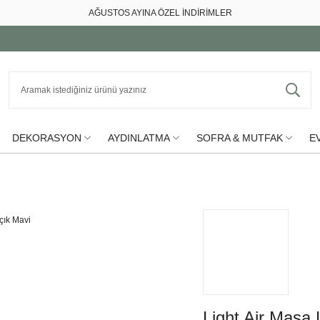
AĞUSTOS AYINA ÖZEL İNDİRİMLER
DEKORASYON
AYDINLATMA
SOFRA & MUTFAK
EV
Light Air Masa