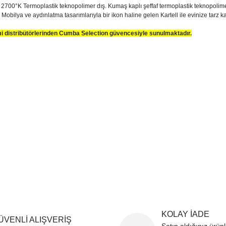
0°K Termoplastik teknopolimer dış. Kumaş kaplı şeffaf termoplastik teknopolimer Eu
. Mobilya ve aydınlatma tasarımlarıyla bir ikon haline gelen Kartell ile evinize tarz ka
smi distribütörlerinden Cumba Selection güvencesiyle sunulmaktadır.
sim, ürün açıklamalarında ve diğer konularda yetersiz gördüğünüz noktaları öner
teşekkür ederiz.
Bu ürüne ilk yorumu siz yapın
ozuk veya görüntülenemiyor.
Yorum Yaz
k bilgiler bulunuyor.
r bulunuyor.
rden daha pahalı.
ternatifler olmalı.
Gönder
KOLAY İADE
ÜVENLİ ALIŞVERİŞ