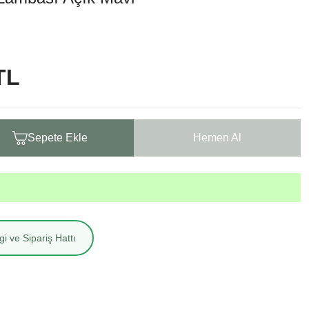
TL
Sepete Ekle
Hemen Al
i ve Sipariş Hattı