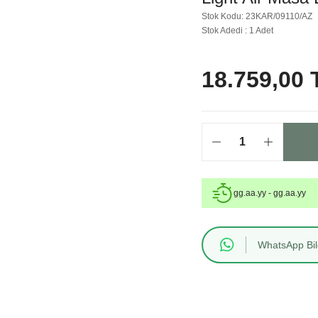
Stok Kodu: 23KAR/09110/AZ
Stok Adedi : 1 Adet
18.759,00 
gg.aa.yy - gg.aa.yy
WhatsApp Bilg