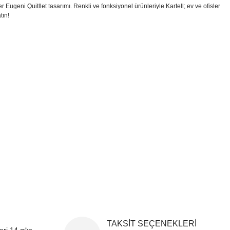
geni Quitllet tasarımı. Renkli ve fonksiyonel ürünleriyle Kartell; ev ve ofisler
tın!
i formunu kullanarak tarafımıza iletebilirsiniz.
!
TAKSİT SEÇENEKLERİ