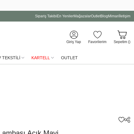
Sipariş Takibi
En Yeniler
Mağazalar
Outlet
Blog
Mimari
İletişim
Giriş Yap
Favorilerim
Sepetim (
)
 TEKSTİLİ
KARTELL
OUTLET
 Lambası Açık Mavi