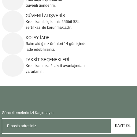
güvenli gönderim.
Ürün resmi kalitesiz, bozuk veya görüntülenemiyor.
GÜVENLİ ALIŞVERİŞ
Kredi kartı bilgileriniz 256bit SSL
Ürün açıklamasında eksik bilgiler bulunuyor.
sertifikası ile korunmaktadır.
Ürün bilgilerinde hatalar bulunuyor.
KOLAY İADE
Ürün fiyatı diğer sitelerden daha pahalı.
Satın aldığınız ürünleri 14 gün içinde
Bu ürüne benzer farklı alternatifler olmalı.
iade edebilirsiniz.
TAKSİT SEÇENEKLERİ
Kredi kartınıza 2 taksit avantajından
yararlanın.
Gönder
Güncellemelerimizi Kaçırmayın
KAYIT OL