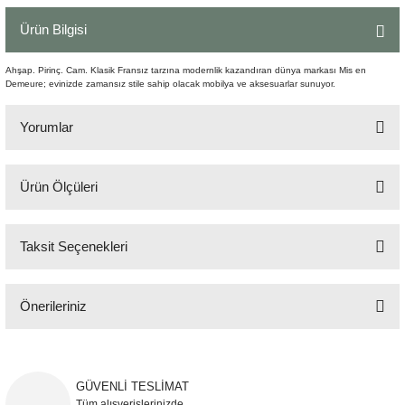
Şömine Aksesuarları
Ürün Bilgisi
Sütun&Kaide
Ahşap. Pirinç. Cam. Klasik Fransız tarzına modernlik kazandıran dünya markası Mis en
Demeure; evinizde zamansız stile sahip olacak mobilya ve aksesuarlar sunuyor.
Vazo
Yorumlar
Ürün Ölçüleri
Bu ürüne ilk yorumu siz yapın!
120x19 cm
Taksit Seçenekleri
Yorum Yaz
Önerileriniz
Bu ürünün fiyat bilgisi, resim, ürün açıklamalarında ve diğer konularda
yetersiz gördüğünüz noktaları öneri formunu kullanarak tarafımıza
iletebilirsiniz.
GÜVENLİ TESLİMAT
Görüş ve önerileriniz için teşekkür ederiz.
Tüm alışverişlerinizde