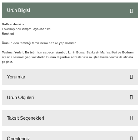
Şömine Aksesuarları
Ürün Bilgisi
Sütun&Kaide
Buffalo derisidir.
Eskitilmiş deri lampre, ayaklar nikel.
Renk gri
Vazo
Ürünün deri temizliği temiz nemli bez ile yapılmalıdır.
Teslimat Yerleri: Bu ürün için sadece İstanbul, İzmir, Bursa, Balıkesir, Manisa illeri ve Bodrum
ilçesine teslimat yapılmaktadır. Bunun dışındaki adresler için müşteri hizmetlerimiz ile irtibata
geçiniz.
Yorumlar
Ürün Ölçüleri
Bu ürüne ilk yorumu siz yapın!
Gen:64cm Der:60cm Yüks: 81cm Oturma Yüks: 44cm Kolçak Yüks: 65cm
Taksit Seçenekleri
Yorum Yaz
Önerileriniz