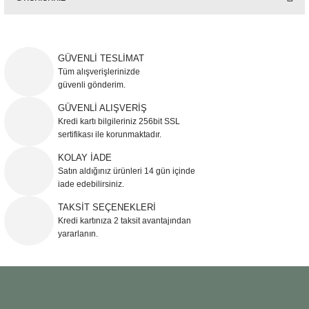
Bu ürünün fiyat bilgisi, resim, ürün açıklamalarında ve diğer konularda
yetersiz gördüğünüz noktaları öneri formunu kullanarak tarafımıza
iletebilirsiniz.
GÜVENLİ TESLİMAT
Görüş ve önerileriniz için teşekkür ederiz.
Tüm alışverişlerinizde
güvenli gönderim.
Ürün resmi kalitesiz, bozuk veya görüntülenemiyor.
GÜVENLİ ALIŞVERİŞ
Kredi kartı bilgileriniz 256bit SSL
Ürün açıklamasında eksik bilgiler bulunuyor.
sertifikası ile korunmaktadır.
Ürün bilgilerinde hatalar bulunuyor.
KOLAY İADE
Ürün fiyatı diğer sitelerden daha pahalı.
Satın aldığınız ürünleri 14 gün içinde
Bu ürüne benzer farklı alternatifler olmalı.
iade edebilirsiniz.
TAKSİT SEÇENEKLERİ
Kredi kartınıza 2 taksit avantajından
yararlanın.
Gönder