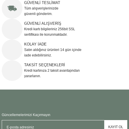
iletebilirsiniz.
GÜVENLİ TESLİMAT
Görüş ve önerileriniz için teşekkür ederiz.
Tüm alışverişlerinizde
güvenli gönderim.
Ürün resmi kalitesiz, bozuk veya görüntülenemiyor.
GÜVENLİ ALIŞVERİŞ
Kredi kartı bilgileriniz 256bit SSL
Ürün açıklamasında eksik bilgiler bulunuyor.
sertifikası ile korunmaktadır.
Ürün bilgilerinde hatalar bulunuyor.
KOLAY İADE
Ürün fiyatı diğer sitelerden daha pahalı.
Satın aldığınız ürünleri 14 gün içinde
Bu ürüne benzer farklı alternatifler olmalı.
iade edebilirsiniz.
TAKSİT SEÇENEKLERİ
Kredi kartınıza 2 taksit avantajından
yararlanın.
Gönder
Güncellemelerimizi Kaçırmayın
KAYIT OL