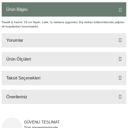
Şömine Aksesuarları
Ürün Bilgisi
Sütun&Kaide
Plastik iç hazne: 23 cm Siyah. Lake. İç mekana uygundur. Dış mekan kullanımlarında yağmur
vb koşullardan korunmalıdır.
Vazo
Yorumlar
Ürün Ölçüleri
Bu ürüne ilk yorumu siz yapın!
23x23x40 cm
Taksit Seçenekleri
Yorum Yaz
Önerileriniz
Bu ürünün fiyat bilgisi, resim, ürün açıklamalarında ve diğer konularda
yetersiz gördüğünüz noktaları öneri formunu kullanarak tarafımıza
iletebilirsiniz.
GÜVENLİ TESLİMAT
Görüş ve önerileriniz için teşekkür ederiz.
Tüm alışverişlerinizde