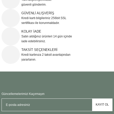
güvenli gönderim.
Ürün resmi kalitesiz, bozuk veya görüntülenemiyor.
GÜVENLİ ALIŞVERİŞ
Kredi kartı bilgileriniz 256bit SSL
Ürün açıklamasında eksik bilgiler bulunuyor.
sertifikası ile korunmaktadır.
Ürün bilgilerinde hatalar bulunuyor.
KOLAY İADE
Ürün fiyatı diğer sitelerden daha pahalı.
Satın aldığınız ürünleri 14 gün içinde
Bu ürüne benzer farklı alternatifler olmalı.
iade edebilirsiniz.
TAKSİT SEÇENEKLERİ
Kredi kartınıza 2 taksit avantajından
yararlanın.
Gönder
Güncellemelerimizi Kaçırmayın
KAYIT OL